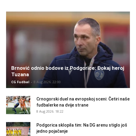
Brnović odnio bodove iz Podgorice: Đokaj heroj
Tuzana
CG Fudbal
-
8 Aug 2026. 22:00
Crnogorski duel na evropskoj sceni: Četiri naše
fudbalerke na dvije strane
8 Aug 2026. 18:22
Podgorica sklopila tim: Na DG arenu stiglo još
jedno pojačanje