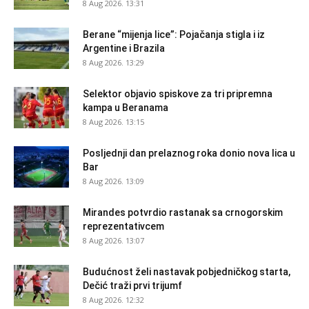
8 Aug 2026. 13:31
Berane “mijenja lice”: Pojačanja stigla i iz
Argentine i Brazila
8 Aug 2026. 13:29
Selektor objavio spiskove za tri pripremna
kampa u Beranama
8 Aug 2026. 13:15
Posljednji dan prelaznog roka donio nova lica u
Bar
8 Aug 2026. 13:09
Mirandes potvrdio rastanak sa crnogorskim
reprezentativcem
8 Aug 2026. 13:07
Budućnost želi nastavak pobjedničkog starta,
Dečić traži prvi trijumf
8 Aug 2026. 12:32