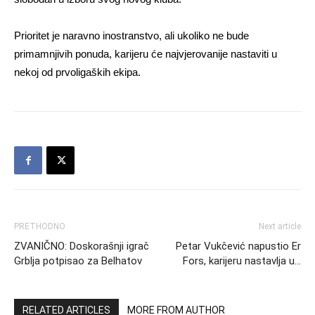
Prioritet je naravno inostranstvo, ali ukoliko ne bude
primamnjivih ponuda, karijeru će najvjerovanije nastaviti u
nekoj od prvoligaških ekipa.
PRETHODNO
Next article
ZVANIČNO: Doskorašnji igrač
Petar Vukčević napustio Er
Grblja potpisao za Belhatov
Fors, karijeru nastavlja u…
RELATED ARTICLES
MORE FROM AUTHOR