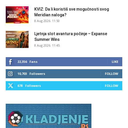
KVIZ: Da li koristiš sve mogućnosti svog
Meridian naloga?
8 Aug 2026. 11:50
Ljetnja slot avantura počinje – Expanse
Summer Wins
8 Aug 2026. 11:45
22,356
Fans
LIKE
10,703
Followers
FOLLOW
678
Followers
FOLLOW