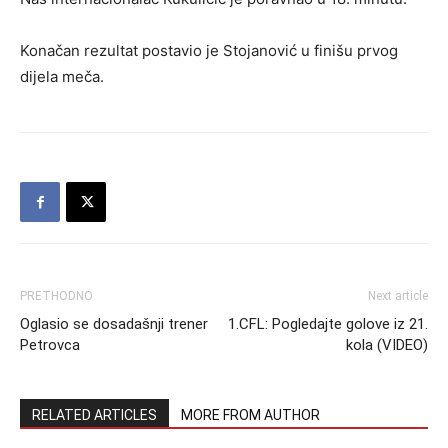
Konačan rezultat postavio je Stojanović u finišu prvog
dijela meča.
PRETHODNO
Next article
Oglasio se dosadašnji trener
1.CFL: Pogledajte golove iz 21.
Petrovca
kola (VIDEO)
RELATED ARTICLES
MORE FROM AUTHOR