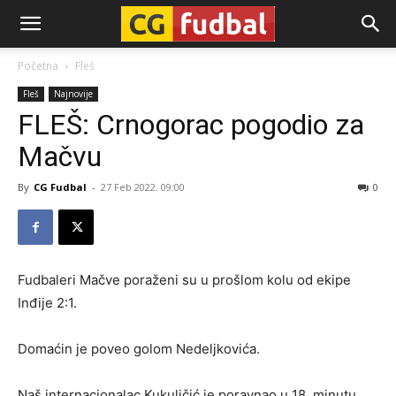
CG-
Početna
Fleš
Fleš
Najnovije
Fudbal
FLEŠ: Crnogorac pogodio za
Mačvu
By
CG Fudbal
-
27 Feb 2022. 09:00
0
Fudbaleri Mačve poraženi su u prošlom kolu od ekipe
Inđije 2:1.
Domaćin je poveo golom Nedeljkovića.
Naš internacionalac Kukuličić je poravnao u 18. minutu.