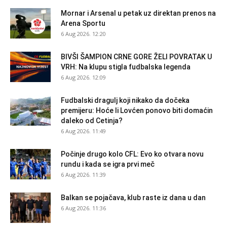
Mornar i Arsenal u petak uz direktan prenos na
Arena Sportu
6 Aug 2026. 12:20
BIVŠI ŠAMPION CRNE GORE ŽELI POVRATAK U
VRH: Na klupu stigla fudbalska legenda
6 Aug 2026. 12:09
Fudbalski dragulj koji nikako da dočeka
premijeru: Hoće li Lovćen ponovo biti domaćin
daleko od Cetinja?
6 Aug 2026. 11:49
Počinje drugo kolo CFL: Evo ko otvara novu
rundu i kada se igra prvi meč
6 Aug 2026. 11:39
Balkan se pojačava, klub raste iz dana u dan
6 Aug 2026. 11:36