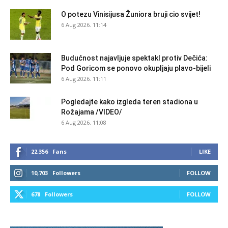
O potezu Vinisijusa Žuniora bruji cio svijet!
6 Aug 2026. 11:14
Budućnost najavljuje spektakl protiv Dečića:
Pod Goricom se ponovo okupljaju plavo-bijeli
6 Aug 2026. 11:11
Pogledajte kako izgleda teren stadiona u
Rožajama /VIDEO/
6 Aug 2026. 11:08
22,356
Fans
LIKE
10,703
Followers
FOLLOW
678
Followers
FOLLOW