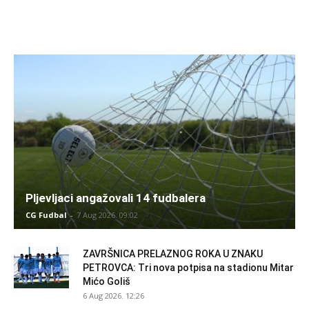
Pljevljaci angažovali 14 fudbalera
CG Fudbal
-
7 Aug 2026. 09:02
ZAVRŠNICA PRELAZNOG ROKA U ZNAKU
PETROVCA: Tri nova potpisa na stadionu Mitar
Mićo Goliš
6 Aug 2026. 12:26