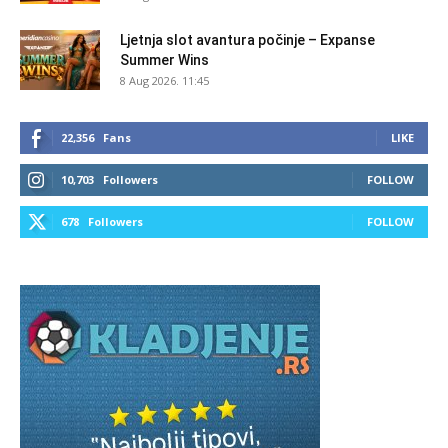
Ljetnja slot avantura počinje – Expanse
Summer Wins
8 Aug 2026. 11:45
22,356
Fans
LIKE
10,703
Followers
FOLLOW
678
Followers
FOLLOW