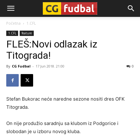
CG-
Početna
1.CFL
1.CFL
feature
Fudbal
FLEŠ:Novi odlazak iz
Titograda!
By
CG Fudbal
-
17 Jun 2018. 21:00
0
Stefan Bukorac neće naredne sezone nositi dres OFK
Titograda.
On nije produžio saradnju sa klubom iz Podgorice i
slobodan je u izboru novog kluba.