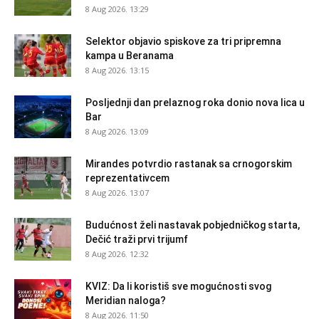
8 Aug 2026. 13:29
Selektor objavio spiskove za tri pripremna
kampa u Beranama
8 Aug 2026. 13:15
Posljednji dan prelaznog roka donio nova lica u
Bar
8 Aug 2026. 13:09
Mirandes potvrdio rastanak sa crnogorskim
reprezentativcem
8 Aug 2026. 13:07
Budućnost želi nastavak pobjedničkog starta,
Dečić traži prvi trijumf
8 Aug 2026. 12:32
KVIZ: Da li koristiš sve mogućnosti svog
Meridian naloga?
8 Aug 2026. 11:50