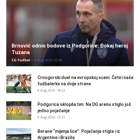
Brnović odnio bodove iz Podgorice: Đokaj heroj
Tuzana
CG Fudbal
-
8 Aug 2026. 22:00
Crnogorski duel na evropskoj sceni: Četiri naše
fudbalerke na dvije strane
8 Aug 2026. 18:22
Podgorica sklopila tim: Na DG arenu stiglo još
jedno pojačanje
8 Aug 2026. 13:31
Berane “mijenja lice”: Pojačanja stigla i iz
Argentine i Brazila