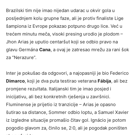
Brazilski tim nije imao nijedan udarac u okvir gola u
posljednjem kolu grupne faze, ali je protiv finaliste Lige
šampiona iz Evrope pokazao potpuno drugo lice. Već u
trećem minutu meča, visoki presing urodio je plodom –
Jhon Arias je uputio centaršut koji se odbio pravo na
glavu Germána
Cana
, a ovaj je zatresao mrežu za rani šok
za “Nerazure”.
Inter je pokušao da odgovori, a najopasniji je bio Federico
Dimarco
, koji je dva puta testirao veterana
Fábija
, ali bez
promjene rezultata. Italijanski tim je imao posjed i
inicijativu, ali bez konkretnih rješenja u završnici.
Fluminense je prijetio iz tranzicije – Arias je opasno
šutirao sa distance, Sommer odbio loptu, a Samuel Xavier
iz izgledne situacije promašio čitav gol. Ignácio je potom
pogodio glavom za, činilo se, 2:0, ali je pogodak poništen