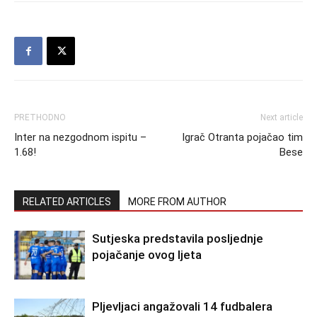
PRETHODNO
Next article
Inter na nezgodnom ispitu –
Igrač Otranta pojačao tim
1.68!
Bese
RELATED ARTICLES
MORE FROM AUTHOR
Sutjeska predstavila posljednje
pojačanje ovog ljeta
Pljevljaci angažovali 14 fudbalera