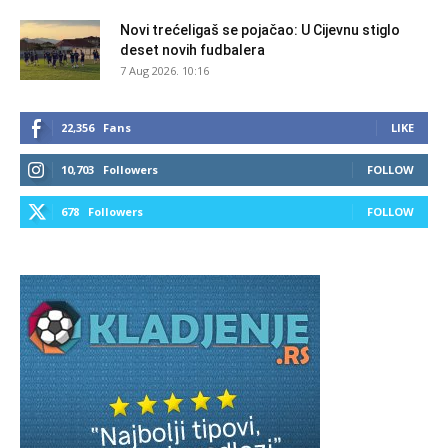
Novi trećeligaš se pojačao: U Cijevnu stiglo
deset novih fudbalera
7 Aug 2026. 10:16
22,356
Fans
LIKE
10,703
Followers
FOLLOW
678
Followers
FOLLOW