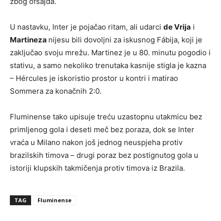
zbog ofsajda.
U nastavku, Inter je pojačao ritam, ali udarci
de Vrija
i
Martineza
nijesu bili dovoljni za iskusnog Fábija, koji je
zaključao svoju mrežu. Martinez je u 80. minutu pogodio i
stativu, a samo nekoliko trenutaka kasnije stigla je kazna
– Hércules je iskoristio prostor u kontri i matirao
Sommera za konačnih 2:0.
Fluminense tako upisuje treću uzastopnu utakmicu bez
primljenog gola i deseti meč bez poraza, dok se Inter
vraća u Milano nakon još jednog neuspjeha protiv
brazilskih timova – drugi poraz bez postignutog gola u
istoriji klupskih takmičenja protiv timova iz Brazila.
TAG
Fluminense