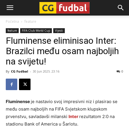
CG-
Početna
feature
feature
FIFA Club World Cup
Vijesti
Fudbal
Fluminense eliminisao Inter:
Brazilci među osam najboljih
na svijetu!
By
CG Fudbal
-
30 Jun 2025. 23:16
0
Fluminense
je nastavio svoj impresivni niz i plasirao se
među osam najboljih na FIFA Svjetskom klupskom
prvenstvu, savladavši milanski
Inter
rezultatom 2:0 na
stadionu Bank of America u Šarlotu.