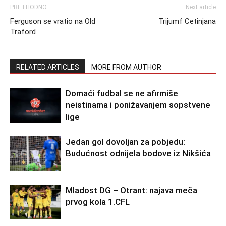
PRETHODNO
Next article
Ferguson se vratio na Old
Trijumf Cetinjana
Traford
RELATED ARTICLES
MORE FROM AUTHOR
Domaći fudbal se ne afirmiše
neistinama i ponižavanjem sopstvene
lige
Jedan gol dovoljan za pobjedu:
Budućnost odnijela bodove iz Nikšića
Mladost DG – Otrant: najava meča
prvog kola 1.CFL