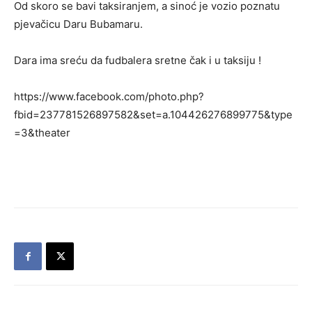
Od skoro se bavi taksiranjem, a sinoć je vozio poznatu
pjevačicu Daru Bubamaru.
Dara ima sreću da fudbalera sretne čak i u taksiju !
https://www.facebook.com/photo.php?
fbid=237781526897582&set=a.104426276899775&type
=3&theater