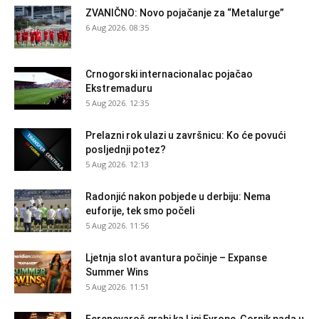
ZVANIČNO: Novo pojačanje za “Metalurge”
6 Aug 2026. 08:35
Crnogorski internacionalac pojačao
Ekstremaduru
5 Aug 2026. 12:35
Prelazni rok ulazi u završnicu: Ko će povući
posljednji potez?
5 Aug 2026. 12:13
Radonjić nakon pobjede u derbiju: Nema
euforije, tek smo počeli
5 Aug 2026. 11:56
Ljetnja slot avantura počinje – Expanse
Summer Wins
5 Aug 2026. 11:51