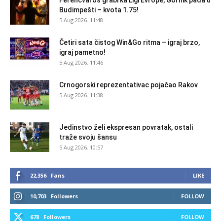
Ferencvaroš grabi ka Ligi Evrope, Gornik pada u
Budimpešti – kvota 1.75!
5 Aug 2026. 11:48
Četiri sata čistog Win&Go ritma – igraj brzo,
igraj pametno!
5 Aug 2026. 11:46
Crnogorski reprezentativac pojačao Rakov
5 Aug 2026. 11:38
Jedinstvo želi ekspresan povratak, ostali
traže svoju šansu
5 Aug 2026. 10:57
22,356
Fans
LIKE
10,703
Followers
FOLLOW
678
Followers
FOLLOW