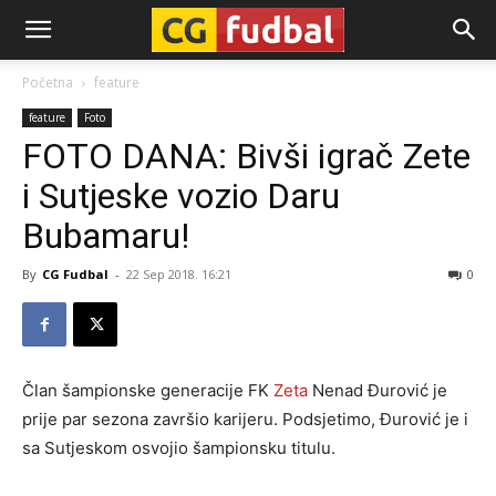
CG-
Početna
feature
feature
Foto
Fudbal
FOTO DANA: Bivši igrač Zete
i Sutjeske vozio Daru
Bubamaru!
By
CG Fudbal
-
22 Sep 2018. 16:21
0
Član šampionske generacije FK
Zeta
Nenad Đurović je
prije par sezona završio karijeru. Podsjetimo, Đurović je i
sa Sutjeskom osvojio šampionsku titulu.