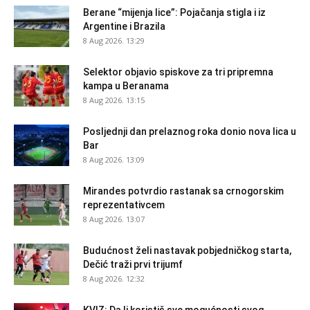
Berane “mijenja lice”: Pojačanja stigla i iz
Argentine i Brazila
8 Aug 2026. 13:29
Selektor objavio spiskove za tri pripremna
kampa u Beranama
8 Aug 2026. 13:15
Posljednji dan prelaznog roka donio nova lica u
Bar
8 Aug 2026. 13:09
Mirandes potvrdio rastanak sa crnogorskim
reprezentativcem
8 Aug 2026. 13:07
Budućnost želi nastavak pobjedničkog starta,
Dečić traži prvi trijumf
8 Aug 2026. 12:32