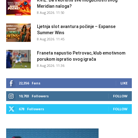
KVIZ: Da li koristiš sve mogućnosti svog
Meridian naloga?
8 Aug 2026. 11:50
Ljetnja slot avantura počinje – Expanse
Summer Wins
8 Aug 2026. 11:45
Franeta napustio Petrovac, klub emotivnom
porukom ispratio svog igrača
8 Aug 2026. 11:36
22,356
Fans
LIKE
10,703
Followers
FOLLOW
678
Followers
FOLLOW