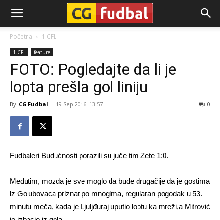
CG-
Početna
1.CFL
1.CFL
feature
Fudbal
FOTO: Pogledajte da li je
lopta prešla gol liniju
By
CG Fudbal
-
19 Sep 2016. 13:57
0
Fudbaleri Budućnosti porazili su juče tim Zete 1:0.
Međutim, mozda je sve moglo da bude drugačije da je gostima
iz Golubovaca priznat po mnogima, regularan pogodak u 53.
minutu meča, kada je Ljuljđuraj uputio loptu ka mreži,a Mitrović
je izbacio iz gola.