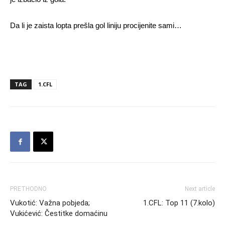
Da li je zaista lopta prešla gol liniju procijenite sami…
TAG
1.CFL
PRETHODNO
Next article
Vukotić: Važna pobjeda;
1.CFL: Top 11 (7.kolo)
Vukićević: Čestitke domaćinu