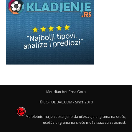
Meridian bet Crna Gora
© CG-FUDBAL.COM - Since 2010
Maloletnicima je zabranjeno da učestvuju u igrama na sreću,
učešće u igrama na sreću može izazvati zavisnost.