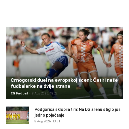
Crnogorski duel na evropskoj sceni: Četiri naše
fudbalerke na dvije strane
CG Fudbal
-
8 Aug 2026. 18:22
Podgorica sklopila tim: Na DG arenu stiglo još
jedno pojačanje
8 Aug 2026. 13:31