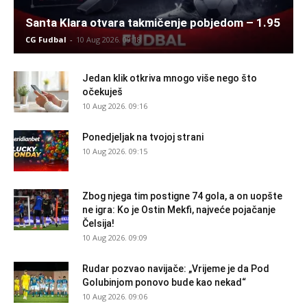
Santa Klara otvara takmičenje pobjedom – 1.95
CG Fudbal
-
10 Aug 2026. 09:18
Jedan klik otkriva mnogo više nego što
očekuješ
10 Aug 2026. 09:16
Ponedjeljak na tvojoj strani
10 Aug 2026. 09:15
Zbog njega tim postigne 74 gola, a on uopšte
ne igra: Ko je Ostin Mekfi, najveće pojačanje
Čelsija!
10 Aug 2026. 09:09
Rudar pozvao navijače: „Vrijeme je da Pod
Golubinjom ponovo bude kao nekad“
10 Aug 2026. 09:06