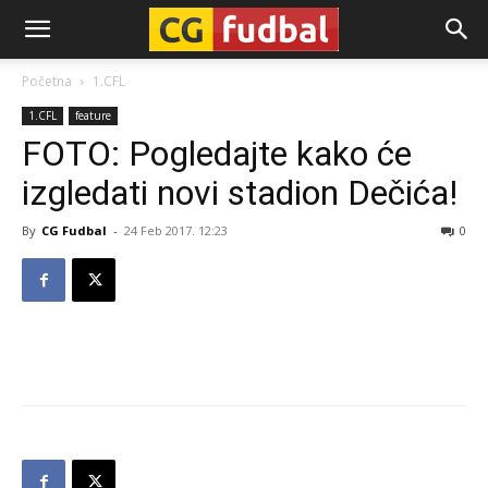
CG-
Početna
1.CFL
1.CFL
feature
Fudbal
FOTO: Pogledajte kako će
izgledati novi stadion Dečića!
By
CG Fudbal
-
24 Feb 2017. 12:23
0