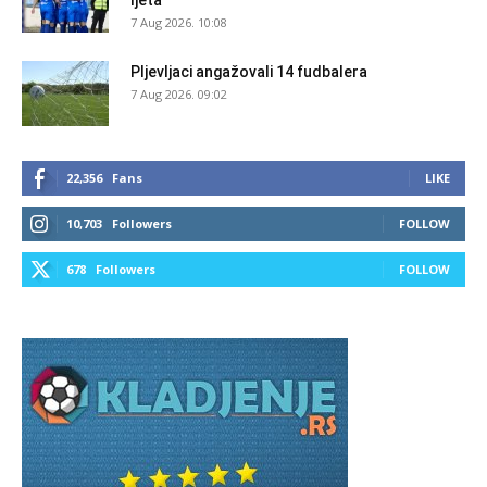
ljeta
7 Aug 2026. 10:08
Pljevljaci angažovali 14 fudbalera
7 Aug 2026. 09:02
22,356
Fans
LIKE
10,703
Followers
FOLLOW
678
Followers
FOLLOW