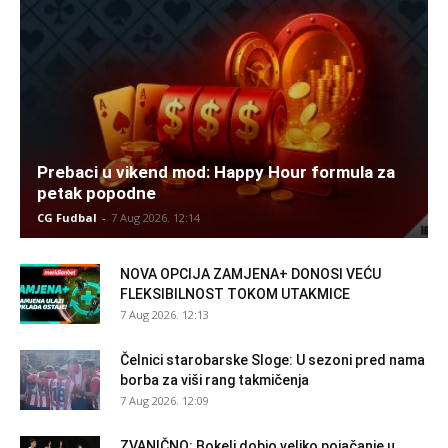
Prebaci u vikend mod: Happy Hour formula za
petak popodne
CG Fudbal
-
7 Aug 2026. 12:14
NOVA OPCIJA ZAMJENA+ DONOSI VEĆU
FLEKSIBILNOST TOKOM UTAKMICE
7 Aug 2026. 12:13
Čelnici starobarske Sloge: U sezoni pred nama
borba za viši rang takmičenja
7 Aug 2026. 12:09
ZVANIČNO: Bokelj dobio veliko pojačanje u