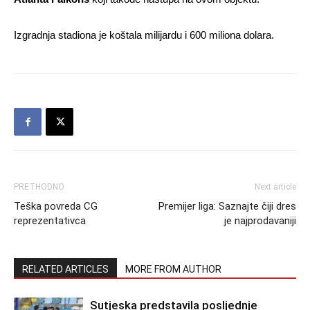
Izgradnja stadiona je koštala milijardu i 600 miliona dolara.
PRETHODNO
Next article
Teška povreda CG
Premijer liga: Saznajte čiji dres
reprezentativca
je najprodavaniji
RELATED ARTICLES
MORE FROM AUTHOR
Sutjeska predstavila posljednje