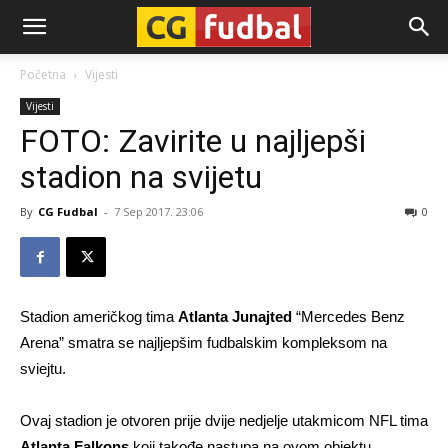
CG-
Početna
Vijesti
Vijesti
Fudbal
FOTO: Zavirite u najljepši
stadion na svijetu
By
CG Fudbal
-
7 Sep 2017. 23:06
0
Stadion američkog tima
Atlanta Junajted
“Mercedes Benz
Arena” smatra se najljepšim fudbalskim kompleksom na
sviejtu.
Ovaj stadion je otvoren prije dvije nedjelje utakmicom NFL tima
Atlanta Falkons
koji takođe nastupa na ovom objektu.