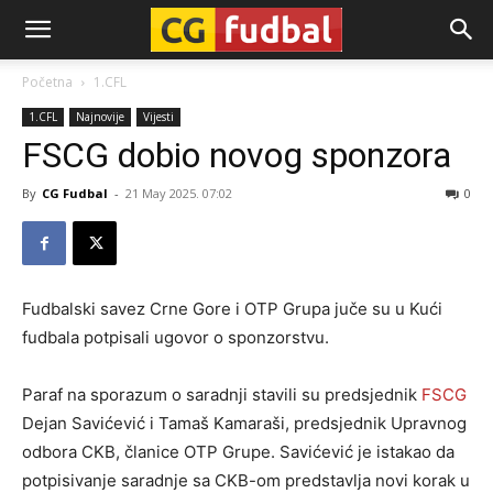
CG-
Početna
1.CFL
1.CFL
Najnovije
Vijesti
Fudbal
FSCG dobio novog sponzora
By
CG Fudbal
-
21 May 2025. 07:02
0
Fudbalski savez Crne Gore i OTP Grupa juče su u Kući
fudbala potpisali ugovor o sponzorstvu.
Paraf na sporazum o saradnji stavili su predsjednik
FSCG
Dejan Savićević i Tamaš Kamaraši, predsjednik Upravnog
odbora CKB, članice OTP Grupe. Savićević je istakao da
potpisivanje saradnje sa CKB-om predstavlja novi korak u