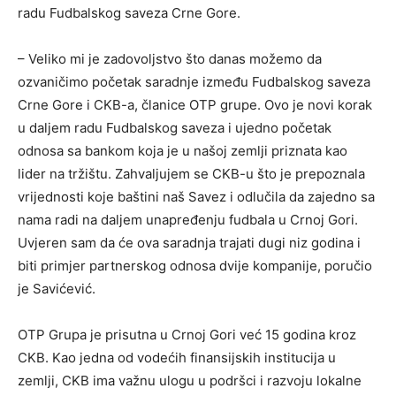
radu Fudbalskog saveza Crne Gore.
– Veliko mi je zadovoljstvo što danas možemo da
ozvaničimo početak saradnje između Fudbalskog saveza
Crne Gore i CKB-a, članice OTP grupe. Ovo je novi korak
u daljem radu Fudbalskog saveza i ujedno početak
odnosa sa bankom koja je u našoj zemlji priznata kao
lider na tržištu. Zahvaljujem se CKB-u što je prepoznala
vrijednosti koje baštini naš Savez i odlučila da zajedno sa
nama radi na daljem unapređenju fudbala u Crnoj Gori.
Uvjeren sam da će ova saradnja trajati dugi niz godina i
biti primjer partnerskog odnosa dvije kompanije, poručio
je Savićević.
OTP Grupa je prisutna u Crnoj Gori već 15 godina kroz
CKB. Kao jedna od vodećih finansijskih institucija u
zemlji, CKB ima važnu ulogu u podršci i razvoju lokalne