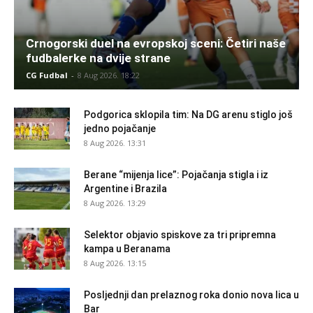
Crnogorski duel na evropskoj sceni: Četiri naše
fudbalerke na dvije strane
CG Fudbal
-
8 Aug 2026. 18:22
Podgorica sklopila tim: Na DG arenu stiglo još
jedno pojačanje
8 Aug 2026. 13:31
Berane “mijenja lice”: Pojačanja stigla i iz
Argentine i Brazila
8 Aug 2026. 13:29
Selektor objavio spiskove za tri pripremna
kampa u Beranama
8 Aug 2026. 13:15
Posljednji dan prelaznog roka donio nova lica u
Bar