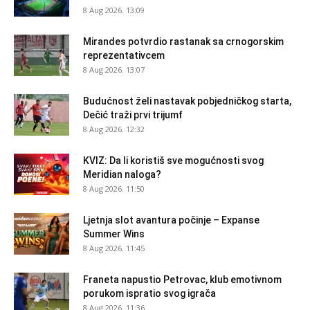
8 Aug 2026. 13:09
Mirandes potvrdio rastanak sa crnogorskim
reprezentativcem
8 Aug 2026. 13:07
Budućnost želi nastavak pobjedničkog starta,
Dečić traži prvi trijumf
8 Aug 2026. 12:32
KVIZ: Da li koristiš sve mogućnosti svog
Meridian naloga?
8 Aug 2026. 11:50
Ljetnja slot avantura počinje – Expanse
Summer Wins
8 Aug 2026. 11:45
Franeta napustio Petrovac, klub emotivnom
porukom ispratio svog igrača
8 Aug 2026. 11:36