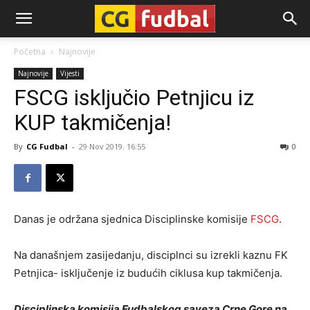
CG-
Početna
Najnovije
Najnovije
Vijesti
Fudbal
FSCG isključio Petnjicu iz
KUP takmičenja!
By
CG Fudbal
-
29 Nov 2019. 16:55
0
Danas je održana sjednica Disciplinske komisije
FSCG
.
Na današnjem zasijedanju, disciplnci su izrekli kaznu FK
Petnjica- isključenje iz budućih ciklusa kup takmičenja.
Disciplinska komisija Fudbalskog saveza Crne Gore na