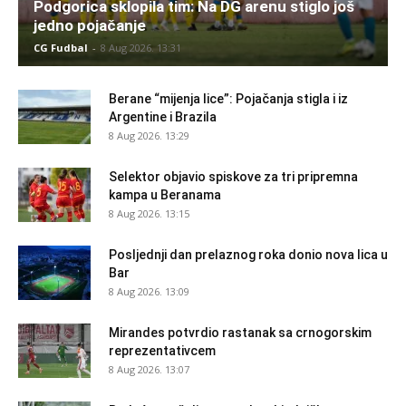
Podgorica sklopila tim: Na DG arenu stiglo još
jedno pojačanje
CG Fudbal
-
8 Aug 2026. 13:31
Berane “mijenja lice”: Pojačanja stigla i iz
Argentine i Brazila
8 Aug 2026. 13:29
Selektor objavio spiskove za tri pripremna
kampa u Beranama
8 Aug 2026. 13:15
Posljednji dan prelaznog roka donio nova lica u
Bar
8 Aug 2026. 13:09
Mirandes potvrdio rastanak sa crnogorskim
reprezentativcem
8 Aug 2026. 13:07