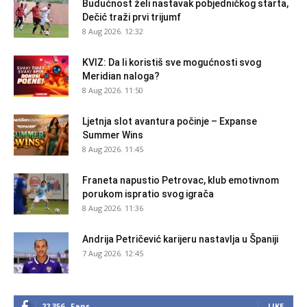
Budućnost želi nastavak pobjedničkog starta,
Dečić traži prvi trijumf
8 Aug 2026. 12:32
KVIZ: Da li koristiš sve mogućnosti svog
Meridian naloga?
8 Aug 2026. 11:50
Ljetnja slot avantura počinje – Expanse
Summer Wins
8 Aug 2026. 11:45
Franeta napustio Petrovac, klub emotivnom
porukom ispratio svog igrača
8 Aug 2026. 11:36
Andrija Petričević karijeru nastavlja u Španiji
7 Aug 2026. 12:45
22,356
Fans
LIKE