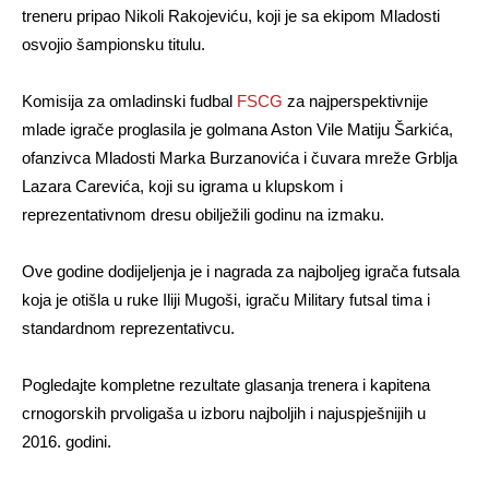
treneru pripao Nikoli Rakojeviću, koji je sa ekipom Mladosti
osvojio šampionsku titulu.
Komisija za omladinski fudbal
FSCG
za najperspektivnije
mlade igrače proglasila je golmana Aston Vile Matiju Šarkića,
ofanzivca Mladosti Marka Burzanovića i čuvara mreže Grblja
Lazara Carevića, koji su igrama u klupskom i
reprezentativnom dresu obilježili godinu na izmaku.
Ove godine dodijeljenja je i nagrada za najboljeg igrača futsala
koja je otišla u ruke Iliji Mugoši, igraču Military futsal tima i
standardnom reprezentativcu.
Pogledajte kompletne rezultate glasanja trenera i kapitena
crnogorskih prvoligaša u izboru najboljih i najuspješnijih u
2016. godini.