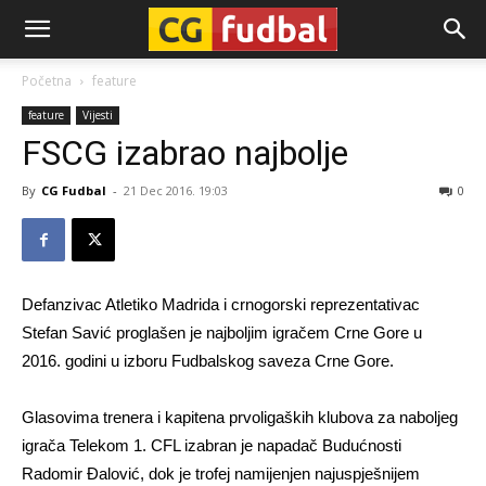
CG-
Početna
feature
feature
Vijesti
Fudbal
FSCG izabrao najbolje
By
CG Fudbal
-
21 Dec 2016. 19:03
0
Defanzivac Atletiko Madrida i crnogorski reprezentativac
Stefan Savić proglašen je najboljim igračem Crne Gore u
2016. godini u izboru Fudbalskog saveza Crne Gore.
Glasovima trenera i kapitena prvoligaških klubova za naboljeg
igrača Telekom 1. CFL izabran je napadač Budućnosti
Radomir Đalović, dok je trofej namijenjen najuspješnijem