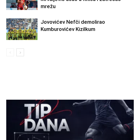
mrežu
Jovovićev Nefči demolirao
Kumburovićev Kizilkum