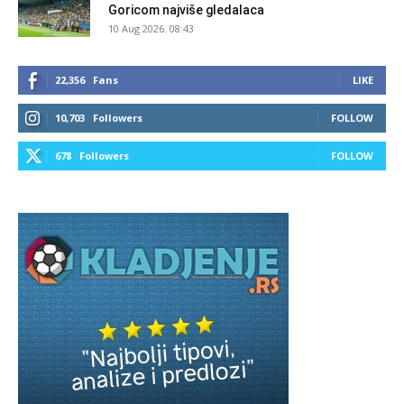
Goricom najviše gledalaca
10 Aug 2026. 08:43
22,356
Fans
LIKE
10,703
Followers
FOLLOW
678
Followers
FOLLOW