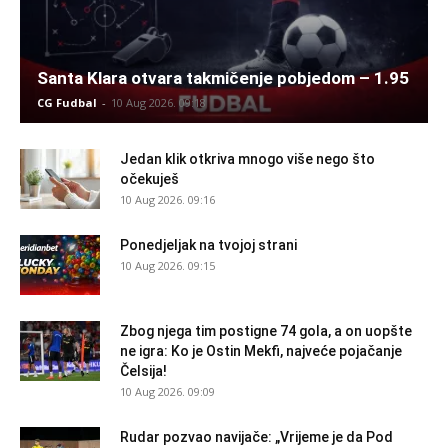
Santa Klara otvara takmičenje pobjedom – 1.95
CG Fudbal
-
10 Aug 2026. 09:18
Jedan klik otkriva mnogo više nego što
očekuješ
10 Aug 2026. 09:16
Ponedjeljak na tvojoj strani
10 Aug 2026. 09:15
Zbog njega tim postigne 74 gola, a on uopšte
ne igra: Ko je Ostin Mekfi, najveće pojačanje
Čelsija!
10 Aug 2026. 09:09
Rudar pozvao navijače: „Vrijeme je da Pod