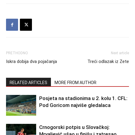
PRETHODNO
Next article
Iskra dobija dva pojačanja
Treći odlazak iz Zete
RELATED ARTICLES
MORE FROM AUTHOR
Posjeta na stadionima u 2. kolu 1. CFL:
Pod Goricom najviše gledalaca
Crnogorski potpis u Slovačkoj:
Mrvaljević ušao u finišu i zatresao