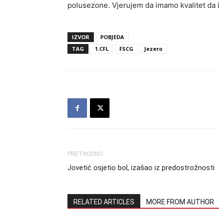
polusezone. Vjerujem da imamo kvalitet da is
IZVOR
POBJEDA
TAG
1.CFL
FSCG
Jezero
PRETHODNO
Jovetić osjetio bol, izašao iz predostrožnosti
RELATED ARTICLES
MORE FROM AUTHOR