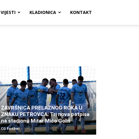
VIJESTI
KLADIONICA
KONTAKT
ZAVRŠNICA PRELAZNOG ROKA U
ZNAKU PETROVCA: Tri nova potpisa
na stadionu Mitar Mićo Goliš
CG Fudbal
-
6 Aug 2026. 12:26