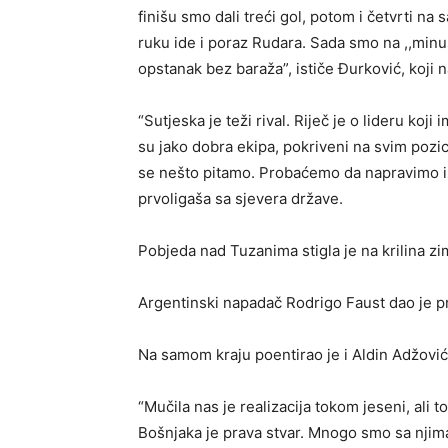
finišu smo dali treći gol, potom i četvrti na
ruku ide i poraz Rudara. Sada smo na ,,minu
opstanak bez baraža”, ističe Đurković, koji n
“Sutjeska je teži rival. Riječ je o lideru koj
su jako dobra ekipa, pokriveni na svim pozicij
se nešto pitamo. Probaćemo da napravimo iz
prvoligaša sa sjevera države.
Pobjeda nad Tuzanima stigla je na krilina zi
Argentinski napadač Rodrigo Faust dao je pr
Na samom kraju poentirao je i Aldin Adžović
“Mučila nas je realizacija tokom jeseni, ali
Bošnjaka je prava stvar. Mnogo smo sa njim