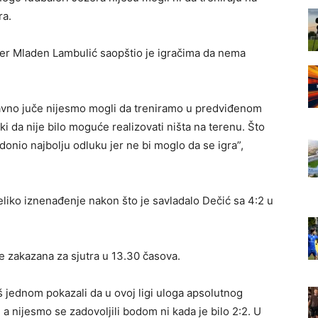
ra.
ener Mladen Lambulić saopštio je igračima da nema
stavno juče nijesmo mogli da treniramo u predviđenom
 jaki da nije bilo moguće realizovati ništa na terenu. Što
donio najbolju odluku jer ne bi moglo da se igra”,
veliko iznenađenje nakon što je savladalo Dečić sa 4:2 u
je zakazana za sjutra u 13.30 časova.
š jednom pokazali da u ovoj ligi uloga apsolutnog
1, a nijesmo se zadovoljili bodom ni kada je bilo 2:2. U