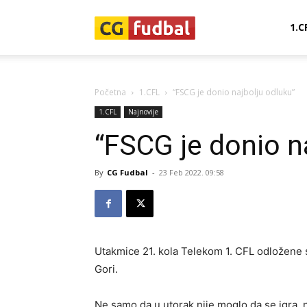
CG-
1.C
Fudbal
Početna
1.CFL
“FSCG je donio najbolju odluku”
1.CFL
Najnovije
“FSCG je donio n
By
CG Fudbal
-
23 Feb 2022. 09:58
Utakmice 21. kola Telekom 1. CFL odložene s
Gori.
Ne samo da u utorak nije moglo da se igra, n