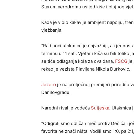
Starom aerodromu usljed kiše i olujnog vjet
Kada je vidio kakav je ambijent napolju, tr
vježbanja.
“Rad uoči utakmice je najvažniji, ali jedno
terminu u 11 sati. Vjetar i kiša su bili toliko
se tiče odlaganja kola za dva dana,
FSCG
je 
rekao je vezista Plavljana Nikola Đurković.
Jezero
je na proljećnoj premijeri priredilo 
Danilovgradu.
Naredni rival je vodeća
Sutjeska
. Utakmica 
“Odigrali smo odličan meč protiv Dečića i jo
favorita ne znači ništa. Vodili smo 1:0, pa 2: