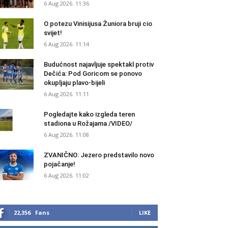
6 Aug 2026. 11:36
O potezu Vinisijusa Žuniora bruji cio
svijet!
6 Aug 2026. 11:14
Budućnost najavljuje spektakl protiv
Dečića: Pod Goricom se ponovo
okupljaju plavo-bijeli
6 Aug 2026. 11:11
Pogledajte kako izgleda teren
stadiona u Rožajama /VIDEO/
6 Aug 2026. 11:08
ZVANIČNO: Jezero predstavilo novo
pojačanje!
6 Aug 2026. 11:02
22,356
Fans
LIKE