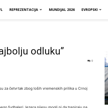
FL
REPREZENTACIJA
MUNDIJAL 2026
EVROPSKI
ajbolju odluku”
0
u za četvrtak zbog loših vremenskih prilika u Crnoj
ego fudbaleri Jezera nijesu mogli ni da treniraju na