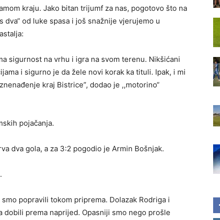
 samom kraju. Jako bitan trijumf za nas, pogotovo što na
s dva“ od luke spasa i još snažnije vjerujemo u
astalja:
i ima sigurnost na vrhu i igra na svom terenu. Nikšićani
ama i sigurno je da žele novi korak ka tituli. Ipak, i mi
nenađenje kraj Bistrice”, dodao je ,,motorino“
mskih pojačanja.
va dva gola, a za 3:2 pogodio je Armin Bošnjak.
.
 to smo popravili tokom priprema. Dolazak Rodriga i
a dobili prema naprijed. Opasniji smo nego prošle