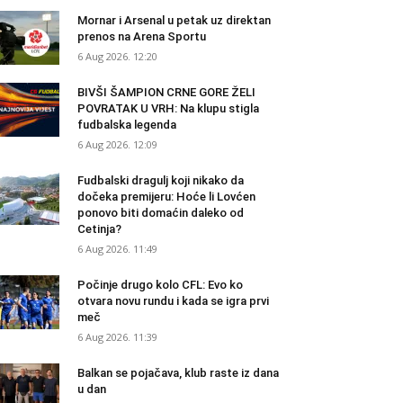
Mornar i Arsenal u petak uz direktan
prenos na Arena Sportu
6 Aug 2026. 12:20
BIVŠI ŠAMPION CRNE GORE ŽELI
POVRATAK U VRH: Na klupu stigla
fudbalska legenda
6 Aug 2026. 12:09
Fudbalski dragulj koji nikako da
dočeka premijeru: Hoće li Lovćen
ponovo biti domaćin daleko od
Cetinja?
6 Aug 2026. 11:49
Počinje drugo kolo CFL: Evo ko
otvara novu rundu i kada se igra prvi
meč
6 Aug 2026. 11:39
Balkan se pojačava, klub raste iz dana
u dan