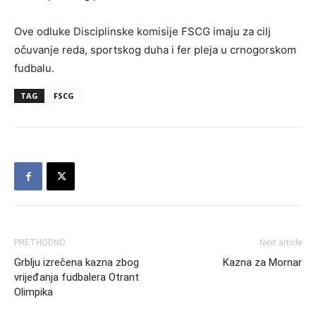
Ove odluke Disciplinske komisije FSCG imaju za cilj
očuvanje reda, sportskog duha i fer pleja u crnogorskom
fudbalu.
TAG
FSCG
PRETHODNO
Next article
Grblju izrečena kazna zbog
Kazna za Mornar
vrijeđanja fudbalera Otrant
Olimpika