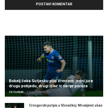
Bokelj čeka Sutjesku pod Vrmcem: jedni jure
drugu pobjedu, drugi izlaz iz serije poraza
CG Fudbal
-
9 Aug 2026. 13:58
Crnogorski potpis u Slovačkoj: Mrvaljević ušao