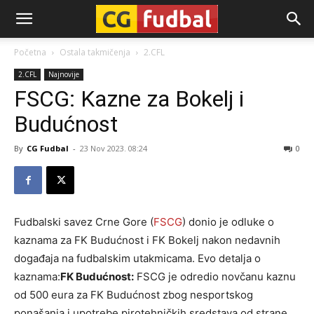
CG-
Početna
Ostala takmičenja
2.CFL
2.CFL
Najnovije
Fudbal
FSCG: Kazne za Bokelj i
Budućnost
By
CG Fudbal
-
23 Nov 2023. 08:24
0
Fudbalski savez Crne Gore (
FSCG
) donio je odluke o
kaznama za FK Budućnost i FK Bokelj nakon nedavnih
događaja na fudbalskim utakmicama. Evo detalja o
kaznama:
FK Budućnost:
FSCG je odredio novčanu kaznu
od 500 eura za FK Budućnost zbog nesportskog
ponašanja i upotrebe pirotehničkih sredstava od strane