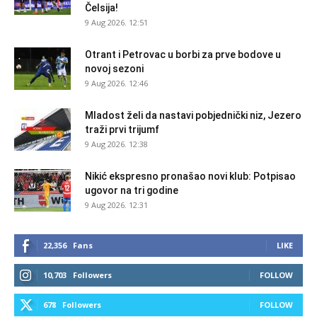
Čelsija!
9 Aug 2026. 12:51
Otrant i Petrovac u borbi za prve bodove u
novoj sezoni
9 Aug 2026. 12:46
Mladost želi da nastavi pobjednički niz, Jezero
traži prvi trijumf
9 Aug 2026. 12:38
Nikić ekspresno pronašao novi klub: Potpisao
ugovor na tri godine
9 Aug 2026. 12:31
22,356
Fans
LIKE
10,703
Followers
FOLLOW
678
Followers
FOLLOW