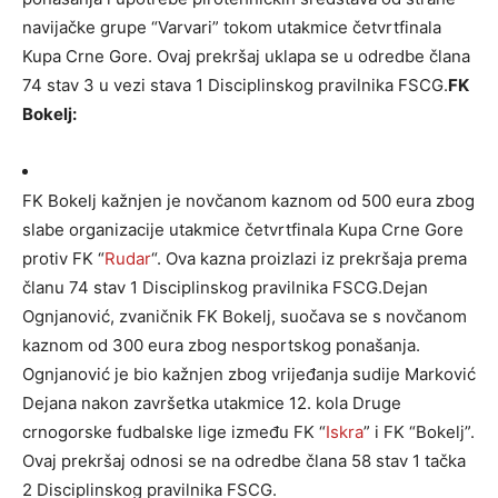
navijačke grupe “Varvari” tokom utakmice četvrtfinala
Kupa Crne Gore. Ovaj prekršaj uklapa se u odredbe člana
74 stav 3 u vezi stava 1 Disciplinskog pravilnika FSCG.
FK
Bokelj:
FK Bokelj kažnjen je novčanom kaznom od 500 eura zbog
slabe organizacije utakmice četvrtfinala Kupa Crne Gore
protiv FK “
Rudar
“. Ova kazna proizlazi iz prekršaja prema
članu 74 stav 1 Disciplinskog pravilnika FSCG.Dejan
Ognjanović, zvaničnik FK Bokelj, suočava se s novčanom
kaznom od 300 eura zbog nesportskog ponašanja.
Ognjanović je bio kažnjen zbog vrijeđanja sudije Marković
Dejana nakon završetka utakmice 12. kola Druge
crnogorske fudbalske lige između FK “
Iskra
” i FK “Bokelj”.
Ovaj prekršaj odnosi se na odredbe člana 58 stav 1 tačka
2 Disciplinskog pravilnika FSCG.