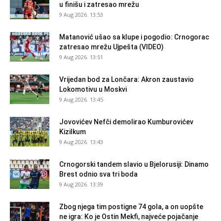
u finišu i zatresao mrežu
9 Aug 2026. 13:53
Matanović ušao sa klupe i pogodio: Crnogorac
zatresao mrežu Ujpešta (VIDEO)
9 Aug 2026. 13:51
Vrijedan bod za Lončara: Akron zaustavio
Lokomotivu u Moskvi
9 Aug 2026. 13:45
Jovovićev Nefči demolirao Kumburovićev
Kizilkum
9 Aug 2026. 13:43
Crnogorski tandem slavio u Bjelorusiji: Dinamo
Brest odnio sva tri boda
9 Aug 2026. 13:39
Zbog njega tim postigne 74 gola, a on uopšte
ne igra: Ko je Ostin Mekfi, najveće pojačanje