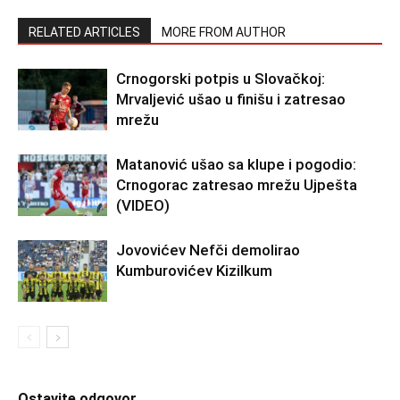
RELATED ARTICLES
MORE FROM AUTHOR
Crnogorski potpis u Slovačkoj:
Mrvaljević ušao u finišu i zatresao
mrežu
Matanović ušao sa klupe i pogodio:
Crnogorac zatresao mrežu Ujpešta
(VIDEO)
Jovovićev Nefči demolirao
Kumburovićev Kizilkum
Ostavite odgovor