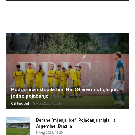
Podgorica sklopila tim: Na DG arenu stiglo još
jedno pojačanje
CG Fudbal
-
8 Aug 2026. 13:31
Berane “mijenja lice”: Pojačanja stigla i iz
Argentine i Brazila
8 Aug 2026. 13:29