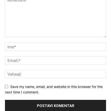
Save my name, email, and website in this browser for the
next time I comment.