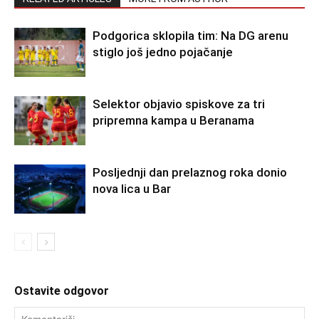
Podgorica sklopila tim: Na DG arenu
stiglo još jedno pojačanje
Selektor objavio spiskove za tri
pripremna kampa u Beranama
Posljednji dan prelaznog roka donio
nova lica u Bar
Ostavite odgovor