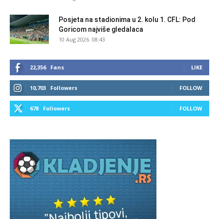
Posjeta na stadionima u 2. kolu 1. CFL: Pod
Goricom najviše gledalaca
10 Aug 2026. 08:43
22,356
Fans
LIKE
10,703
Followers
FOLLOW
678
Followers
FOLLOW