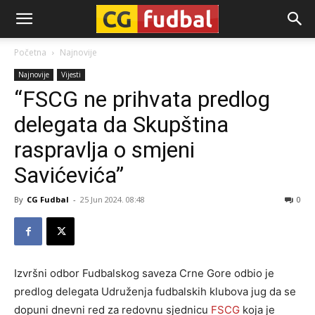
CG-
Početna
Najnovije
Najnovije
Vijesti
Fudbal
“FSCG ne prihvata predlog
delegata da Skupština
raspravlja o smjeni
Savićevića”
By
CG Fudbal
-
25 Jun 2024. 08:48
0
Izvršni odbor Fudbalskog saveza Crne Gore odbio je
predlog delegata Udruženja fudbalskih klubova jug da se
dopuni dnevni red za redovnu sjednicu
FSCG
koja je