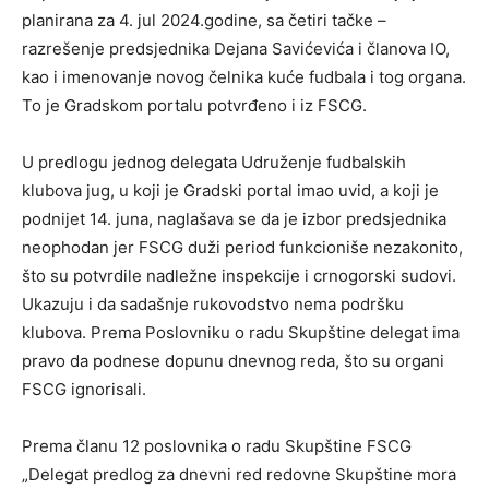
planirana za 4. jul 2024.godine, sa četiri tačke –
razrešenje predsjednika Dejana Savićevića i članova IO,
kao i imenovanje novog čelnika kuće fudbala i tog organa.
To je Gradskom portalu potvrđeno i iz FSCG.
U predlogu jednog delegata Udruženje fudbalskih
klubova jug, u koji je Gradski portal imao uvid, a koji je
podnijet 14. juna, naglašava se da je izbor predsjednika
neophodan jer FSCG duži period funkcioniše nezakonito,
što su potvrdile nadležne inspekcije i crnogorski sudovi.
Ukazuju i da sadašnje rukovodstvo nema podršku
klubova. Prema Poslovniku o radu Skupštine delegat ima
pravo da podnese dopunu dnevnog reda, što su organi
FSCG ignorisali.
Prema članu 12 poslovnika o radu Skupštine FSCG
„Delegat predlog za dnevni red redovne Skupštine mora