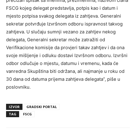
precizan spisak sa imenima, prezimenima, nazivom člana
FSCG kojeg delegat predstavlja, potpis kao i datum i
mjesto potpisa svakog delegata iz zahtjeva. Generalni
sekretar potvrđuje Izvršnom odboru ispravnost takvog
zahtjeva. U slučaju sumnji vezano za zahtjev nekog
delegata, Generalni sekretar može zatražiti od
Verifikacione komisije da provjeri takav zahtjev i da ona
svoje mišljenje i odluku dostavi Izvršnom odboru. Izvršni
odbor odlučuje o mjestu, datumu i vremenu, kada će
vanredna Skupština biti održana, ali najmanje u roku od
30 dana od datuma prijema zahtjeva delegata”, piše u
poslovniku.
IZVOR
GRADSKI PORTAL
TAG
FSCG