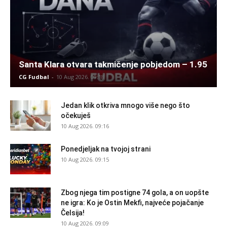
Santa Klara otvara takmičenje pobjedom – 1.95
CG Fudbal
-
10 Aug 2026. 09:18
Jedan klik otkriva mnogo više nego što
očekuješ
10 Aug 2026. 09:16
Ponedjeljak na tvojoj strani
10 Aug 2026. 09:15
Zbog njega tim postigne 74 gola, a on uopšte
ne igra: Ko je Ostin Mekfi, najveće pojačanje
Čelsija!
10 Aug 2026. 09:09