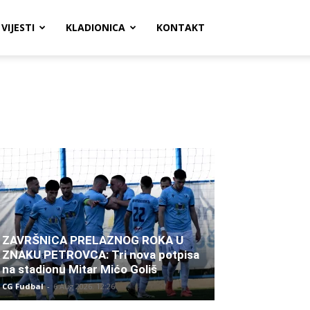
VIJESTI
KLADIONICA
KONTAKT
ZAVRŠNICA PRELAZNOG ROKA U
ZNAKU PETROVCA: Tri nova potpisa
na stadionu Mitar Mićo Goliš
CG Fudbal
-
6 Aug 2026. 12:26