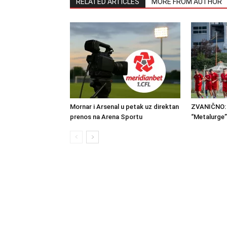
RELATED ARTICLES
MORE FROM AUTHOR
Mornar i Arsenal u petak uz direktan
ZVANIČNO: 
prenos na Arena Sportu
“Metalurge”