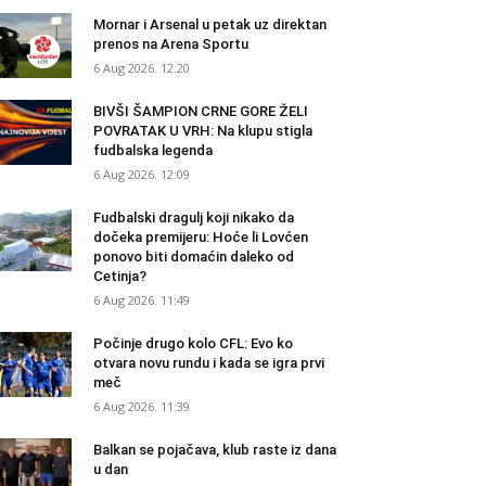
Mornar i Arsenal u petak uz direktan
prenos na Arena Sportu
6 Aug 2026. 12:20
BIVŠI ŠAMPION CRNE GORE ŽELI
POVRATAK U VRH: Na klupu stigla
fudbalska legenda
6 Aug 2026. 12:09
Fudbalski dragulj koji nikako da
dočeka premijeru: Hoće li Lovćen
ponovo biti domaćin daleko od
Cetinja?
6 Aug 2026. 11:49
Počinje drugo kolo CFL: Evo ko
otvara novu rundu i kada se igra prvi
meč
6 Aug 2026. 11:39
Balkan se pojačava, klub raste iz dana
u dan