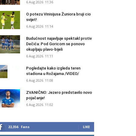
6 Aug 2026. 11:36
O potezu Vinisijusa Žuniora bruji cio
svijet!
6 Aug 2026. 11:14
Budućnost najavljuje spektakl protiv
Dečića: Pod Goricom se ponovo
okupljaju plavo-bijeli
6 Aug 2026. 11:11
Pogledajte kako izgleda teren
stadiona u Rožajama /VIDEO/
6 Aug 2026. 11:08
ZVANIČNO: Jezero predstavilo novo
pojačanje!
6 Aug 2026. 11:02
22,356
Fans
LIKE