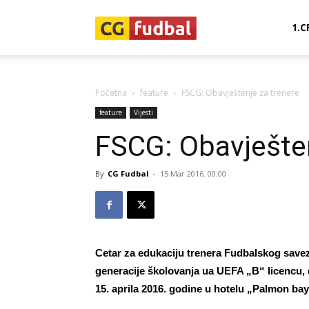
CG-
1.C
Fudbal
Početna
feature
FSCG: Obavještenje za trenere
feature
Vijesti
FSCG: Obavješten
By
CG Fudbal
-
15 Mar 2016. 00:00
Cetar za edukaciju trenera Fudbalskog save
generacije školovanja ua UEFA „B“ licencu, d
15. aprila 2016. godine u hotelu „Palmon bay