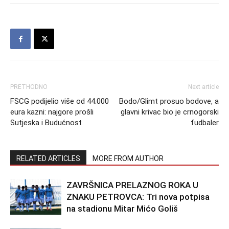
PRETHODNO
Next article
FSCG podijelio više od 44.000
Bodo/Glimt prosuo bodove, a
eura kazni: najgore prošli
glavni krivac bio je crnogorski
Sutjeska i Budućnost
fudbaler
RELATED ARTICLES
MORE FROM AUTHOR
ZAVRŠNICA PRELAZNOG ROKA U
ZNAKU PETROVCA: Tri nova potpisa
na stadionu Mitar Mićo Goliš