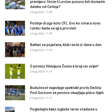
premijeru: Hoće li Lovćen ponovo biti domaćin
daleko od Cetinja?
6 Aug 2026. 11:49
Počinje drugo kolo CFL: Evo ko otvara novu
rundu i kada se igra prvi meč
6 Aug 2026. 11:39
Balkan se pojačava, klub raste iz dana u dan
6 Aug 2026. 11:36
O potezu Vinisijusa Žuniora bruji cio svijet!
6 Aug 2026. 11:14
Budućnost najavljuje spektakl protiv Dečića:
Pod Goricom se ponovo okupljaju plavo-bijeli
6 Aug 2026. 11:11
Pogledajte kako izgleda teren stadiona u