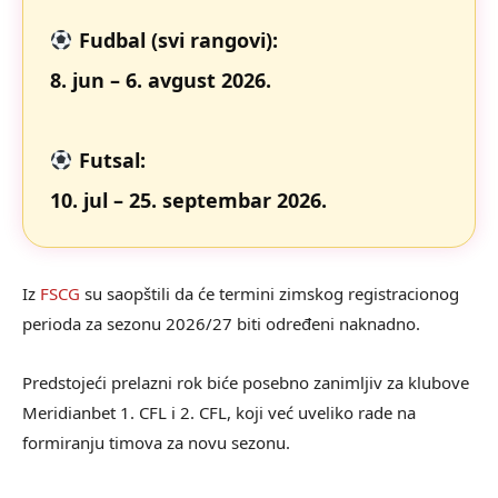
Fudbal (svi rangovi):
8. jun – 6. avgust 2026.
Futsal:
10. jul – 25. septembar 2026.
Iz
FSCG
su saopštili da će termini zimskog registracionog
perioda za sezonu 2026/27 biti određeni naknadno.
Predstojeći prelazni rok biće posebno zanimljiv za klubove
Meridianbet 1. CFL i 2. CFL, koji već uveliko rade na
formiranju timova za novu sezonu.