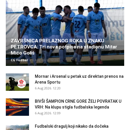
ZAVRŠNICA PRELAZNOG ROKA U ZNAKU
PETROVCA: Tri nova potpisa na stadionu Mitar
Mićo Goliš
CG Fudbal
-
6 Aug 2026. 12:26
Mornar i Arsenal u petak uz direktan prenos na
Arena Sportu
6 Aug 2026. 12:20
BIVŠI ŠAMPION CRNE GORE ŽELI POVRATAK U
VRH: Na klupu stigla fudbalska legenda
6 Aug 2026. 12:09
Fudbalski dragulj koji nikako da dočeka