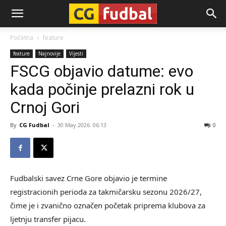
CG-
Početna
feature
feature
Najnovije
Vijesti
Fudbal
FSCG objavio datume: evo
kada počinje prelazni rok u
Crnoj Gori
By
CG Fudbal
-
30 May 2026. 06:13
0
Fudbalski savez Crne Gore objavio je termine
registracionih perioda za takmičarsku sezonu 2026/27,
čime je i zvanično označen početak priprema klubova za
ljetnju transfer pijacu.