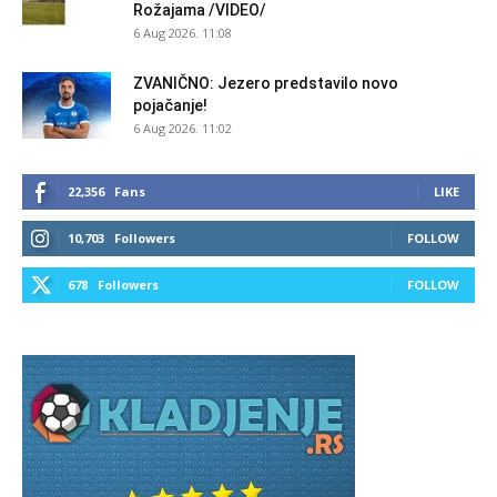
Rožajama /VIDEO/
6 Aug 2026. 11:08
ZVANIČNO: Jezero predstavilo novo
pojačanje!
6 Aug 2026. 11:02
22,356
Fans
LIKE
10,703
Followers
FOLLOW
678
Followers
FOLLOW