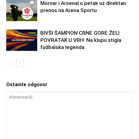
Mornar i Arsenal u petak uz direktan
prenos na Arena Sportu
BIVŠI ŠAMPION CRNE GORE ŽELI
POVRATAK U VRH: Na klupu stigla
fudbalska legenda
Ostavite odgovor