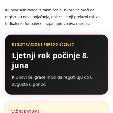
Klubovi svih rangova takmičenja uskoro će moći da
registruju nova pojačanja, dok će ljetnji prelazni rok za
fudbalere i fudbalerke trajati gotovo dva mjeseca.
REGISTRACIONI PERIOD 2026/27
Ljetnji rok počinje 8.
juna
Klubovi će igrače moći da registruju do 6.
avgusta u ponoć.
VAŽNI DATUMI