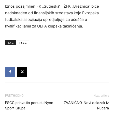
Iznos pozajmljen FK „Sutjeska“ i ŽFK „Breznica“ biće
nadoknađen od finansijskih sredstava koja Evropska
fudbalska asocijacija opredjeljuje za učešće u
kvalifikacijama za UEFA klupska takmičenja.
TAG
FSCG
PRETHODNO
Next article
FSCG prihvatio ponudu Nyon
ZVANIČNO: Novi odlazak iz
Sport Grupe
Rudara