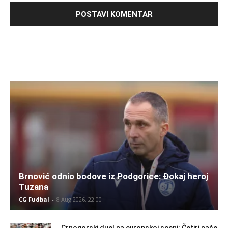
Brnović odnio bodove iz Podgorice: Đokaj heroj
Tuzana
CG Fudbal
-
8 Aug 2026. 22:00
Crnogorski duel na evropskoj sceni: Četiri naše