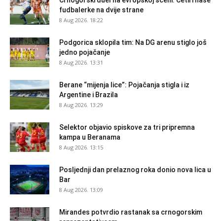
fudbalerke na dvije strane
8 Aug 2026. 18:22
Podgorica sklopila tim: Na DG arenu stiglo još
jedno pojačanje
8 Aug 2026. 13:31
Berane “mijenja lice”: Pojačanja stigla i iz
Argentine i Brazila
8 Aug 2026. 13:29
Selektor objavio spiskove za tri pripremna
kampa u Beranama
8 Aug 2026. 13:15
Posljednji dan prelaznog roka donio nova lica u
Bar
8 Aug 2026. 13:09
Mirandes potvrdio rastanak sa crnogorskim