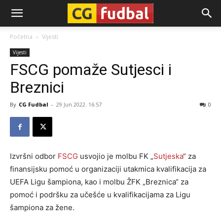
CG-
Početna
Vijesti
Vijesti
Fudbal
FSCG pomaže Sutjesci i
Breznici
By
CG Fudbal
-
29 Jun 2022. 16:57
0
Izvršni odbor
FSCG
usvojio je molbu FK „
Sutjeska
“ za
finansijsku pomoć u organizaciji utakmica kvalifikacija za
UEFA Ligu šampiona, kao i molbu ŽFK „Breznica“ za
pomoć i podršku za učešće u kvalifikacijama za Ligu
šampiona za žene.