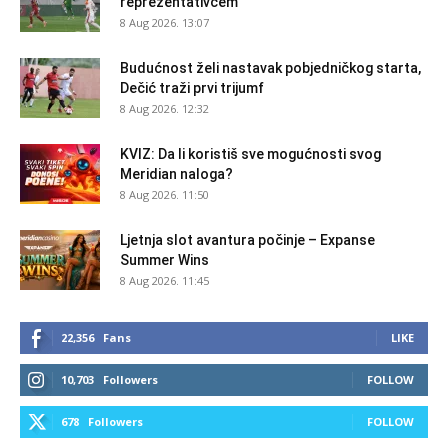
reprezentativcem
8 Aug 2026. 13:07
Budućnost želi nastavak pobjedničkog starta,
Dečić traži prvi trijumf
8 Aug 2026. 12:32
KVIZ: Da li koristiš sve mogućnosti svog
Meridian naloga?
8 Aug 2026. 11:50
Ljetnja slot avantura počinje – Expanse
Summer Wins
8 Aug 2026. 11:45
22,356
Fans
LIKE
10,703
Followers
FOLLOW
678
Followers
FOLLOW