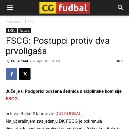
CG-
Početna
1.CFL
1.CFL
feature
Fudbal
FSCG: Postupci protiv dva
prvoligaša
By
CG Fudbal
-
28 Apr 2016. 00:00
0
Juče je u Podgorici održana śednica disciplinske komisije
FSCG
.
arhiva: Bajko Stanojević (
CG FUDBAL
)
Na jučerašnjem zasijedanju DK FSCG je pokrenula
disciplinski postupak protiv dva prvoligaša, Sutjeske i Bokelja