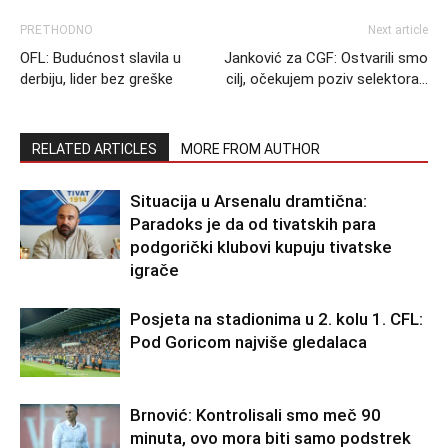
PRETHODNO
Next article
OFL: Budućnost slavila u
Janković za CGF: Ostvarili smo
derbiju, lider bez greške
cilj, očekujem poziv selektora…
RELATED ARTICLES
MORE FROM AUTHOR
Situacija u Arsenalu dramtična:
Paradoks je da od tivatskih para
podgorički klubovi kupuju tivatske
igrače
Posjeta na stadionima u 2. kolu 1. CFL:
Pod Goricom najviše gledalaca
Brnović: Kontrolisali smo meč 90
minuta, ovo mora biti samo podstrek