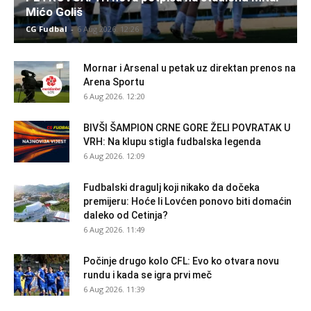
Mićo Goliš
CG Fudbal
-
6 Aug 2026. 12:26
Mornar i Arsenal u petak uz direktan prenos na
Arena Sportu
6 Aug 2026. 12:20
BIVŠI ŠAMPION CRNE GORE ŽELI POVRATAK U
VRH: Na klupu stigla fudbalska legenda
6 Aug 2026. 12:09
Fudbalski dragulj koji nikako da dočeka
premijeru: Hoće li Lovćen ponovo biti domaćin
daleko od Cetinja?
6 Aug 2026. 11:49
Počinje drugo kolo CFL: Evo ko otvara novu
rundu i kada se igra prvi meč
6 Aug 2026. 11:39