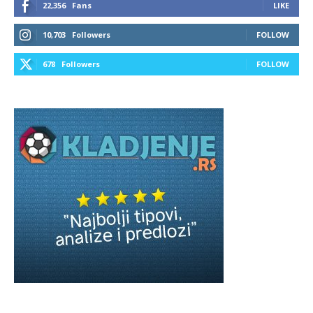
22,356
Fans
LIKE
10,703
Followers
FOLLOW
678
Followers
FOLLOW