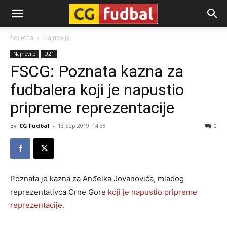
CG-
Početna
Najnovije
Najnovije
U21
Fudbal
FSCG: Poznata kazna za
fudbalera koji je napustio
pripreme reprezentacije
By
CG Fudbal
-
13 Sep 2019. 14:38
0
Poznata je kazna za Anđelka Jovanovića, mladog
reprezentativca Crne Gore
koji je napustio pripreme
reprezentacije.