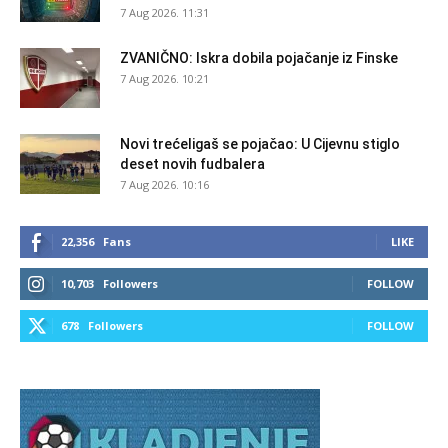
7 Aug 2026. 11:31
ZVANIČNO: Iskra dobila pojačanje iz Finske
7 Aug 2026. 10:21
Novi trećeligaš se pojačao: U Cijevnu stiglo
deset novih fudbalera
7 Aug 2026. 10:16
22,356
Fans
LIKE
10,703
Followers
FOLLOW
678
Followers
FOLLOW