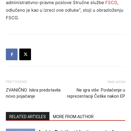
administrativno-pravne poslove Stručne službe
FSCG
,
odlučeno je kao u izreci ove odluke”, stoji u obrazloženju
FSCG.
PRETHODNO
Next article
ZVANIČNO: Iskra predstavila
Ne igra više: Povlačenje u
novo pojačanje
reprezentaciji Češke nakon EP
RELATED ARTICLES
MORE FROM AUTHOR