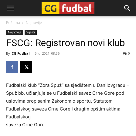
CG-
Početna
Najnovije
Najnovije
Vijesti
Fudbal
FSCG: Registrovan novi klub
By
CG Fudbal
-
5 Jul 2021. 08:36
0
Fudbalski klub “Zora Spuž“ sa sjedištem u Danilovgradu –
Spuž bb, učlanjuje se u Fudbalski savez Crne Gore pod
uslovima propisanim Zakonom o sportu, Statutom
Fudbalskog saveza Crne Gore i drugim opštim aktima
Fudbalskog
saveza Crne Gore.