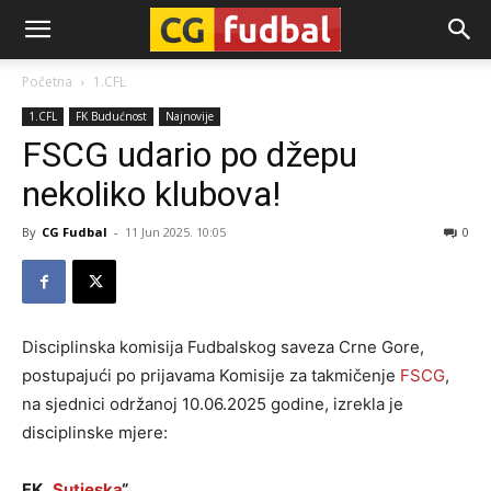
CG-
Početna
1.CFL
1.CFL
FK Budućnost
Najnovije
Fudbal
FSCG udario po džepu
nekoliko klubova!
By
CG Fudbal
-
11 Jun 2025. 10:05
0
Disciplinska komisija Fudbalskog saveza Crne Gore,
postupajući po prijavama Komisije za takmičenje
FSCG
,
na sjednici održanoj 10.06.2025 godine, izrekla je
disciplinske mjere:
FK „
Sutjeska
“