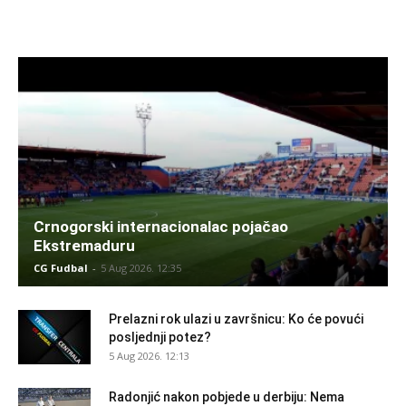
Crnogorski internacionalac pojačao
Ekstremaduru
CG Fudbal
-
5 Aug 2026. 12:35
Prelazni rok ulazi u završnicu: Ko će povući
posljednji potez?
5 Aug 2026. 12:13
Radonjić nakon pobjede u derbiju: Nema