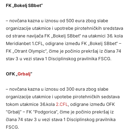
FK „Bokelj SBbet“
– novčana kazna u iznosu od 500 eura zbog slabe
organizacije utakmice i upotrebe pirotehničkih sredstava
od strane navijača FK „Bokelj SBbet“ na utakmici 36. kola
Meridianbet 1.CFL, odigrane između FK „Bokelj SBbet“ –
FK „Otrant Olympic“, čime je počinio prekršaj iz člana 74
stav 3 u vezi stava 1 Disciplinskog pravilnika FSCG.
OFK „
Grbalj
“
– novčana kazna u iznosu od 300 eura zbog slabe
organizacije utakmice i upotebe pirotehničkih sedstava
tokom utakmice 36.kola
2.CFL
, odigrane između OFK
“Grbalj” – FK “Podgorica”, čime je počinio prekršaj iz
člana 74 stav 3 u vezi stava 1 Disciplinskog pravilnika
FSCG.