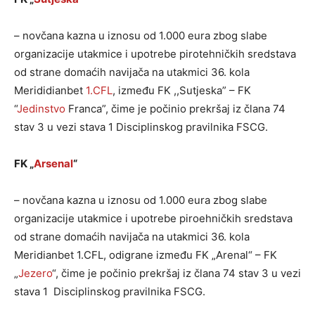
– novčana kazna u iznosu od 1.000 eura zbog slabe
organizacije utakmice i upotrebe pirotehničkih sredstava
od strane domaćih navijača na utakmici 36. kola
Merididianbet
1.CFL
, između FK ,,Sutjeska” – FK
“
Jedinstvo
Franca”, čime je počinio prekršaj iz člana 74
stav 3 u vezi stava 1 Disciplinskog pravilnika FSCG.
FK „
Arsenal
“
– novčana kazna u iznosu od 1.000 eura zbog slabe
organizacije utakmice i upotrebe piroehničkih sredstava
od strane domaćih navijača na utakmici 36. kola
Meridianbet 1.CFL, odigrane između FK „Arenal“ – FK
„
Jezero
“, čime je počinio prekršaj iz člana 74 stav 3 u vezi
stava 1 Disciplinskog pravilnika FSCG.