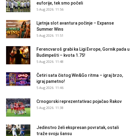
euforije, tek smo počeli
5 Aug 2026. 11:56
Ljetnja slot avantura počinje – Expanse
Summer Wins
5 Aug 2026. 11:51
Ferencvaroš grabi ka Ligi Evrope, Gornik pada u
Budimpešti – kvota 1.75!
5 Aug 2026. 11:48
Četiri sata čistog Win&Go ritma – igraj brzo,
igraj pametno!
5 Aug 2026. 11:46
Crnogorski reprezentativac pojačao Rakov
5 Aug 2026. 11:38
Jedinstvo želi ekspresan povratak, ostali
traže svoju šansu