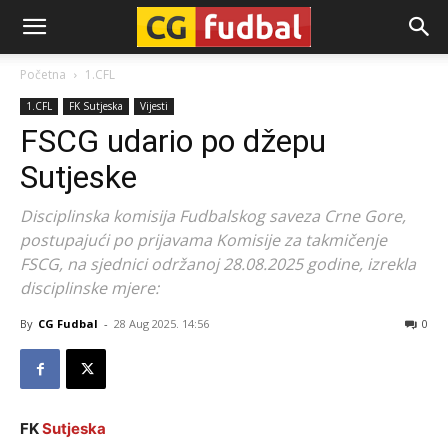
CG-
Početna
1.CFL
1.CFL
FK Sutjeska
Vijesti
Fudbal
FSCG udario po džepu
Sutjeske
Disciplinska komisija Fudbalskog saveza Crne Gore,
postupajući po prijavama Komisije za takmičenje
FSCG, na sjednici održanoj 28.08.2025 godine, izrekla
disciplinske mjere:
By
CG Fudbal
-
28 Aug 2025. 14:56
0
FK
Sutjeska