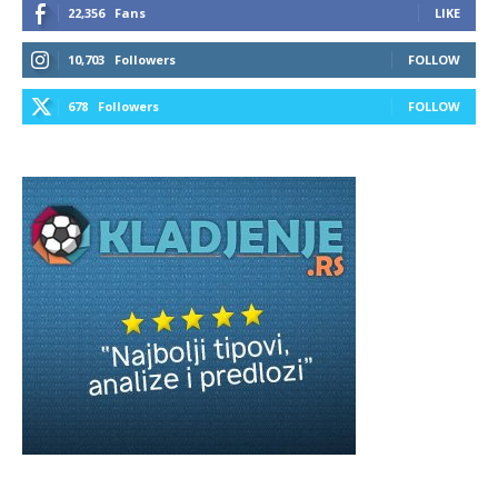
22,356
Fans
LIKE
10,703
Followers
FOLLOW
678
Followers
FOLLOW