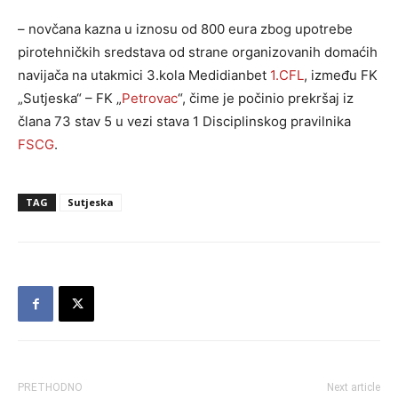
– novčana kazna u iznosu od 800 eura zbog upotrebe
pirotehničkih sredstava od strane organizovanih domaćih
navijača na utakmici 3.kola Medidianbet
1.CFL
, između FK
„Sutjeska“ – FK „
Petrovac
“, čime je počinio prekršaj iz
člana 73 stav 5 u vezi stava 1 Disciplinskog pravilnika
FSCG
.
TAG
Sutjeska
PRETHODNO
Next article