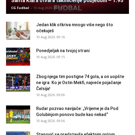
Santa Klara otvara takmičenje pobjedom – 1.95
CG Fudbal
-
10 Aug 2026. 09:18
Jedan klik otkriva mnogo više nego što
očekuješ
10 Aug 2026. 09:16
Ponedjeljak na tvojoj strani
10 Aug 2026. 09:15
Zbog njega tim postigne 74 gola, a on uopšte
ne igra: Ko je Ostin Mekfi, najveće pojačanje
Čelsija!
10 Aug 2026. 09:09
Rudar pozvao navijače: „Vrijeme je da Pod
Golubinjom ponovo bude kao nekad“
10 Aug 2026. 09:06
Stanović se predstavila efektnim golom