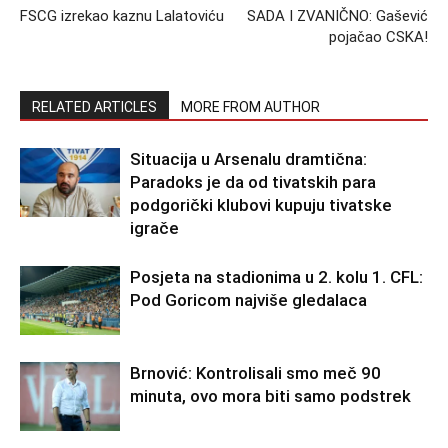
FSCG izrekao kaznu Lalatoviću
SADA I ZVANIČNO: Gašević
pojačao CSKA!
RELATED ARTICLES
MORE FROM AUTHOR
Situacija u Arsenalu dramtična:
Paradoks je da od tivatskih para
podgorički klubovi kupuju tivatske
igrače
Posjeta na stadionima u 2. kolu 1. CFL:
Pod Goricom najviše gledalaca
Brnović: Kontrolisali smo meč 90
minuta, ovo mora biti samo podstrek