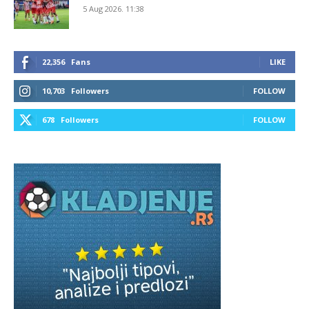
5 Aug 2026. 11:38
22,356
Fans
LIKE
10,703
Followers
FOLLOW
678
Followers
FOLLOW