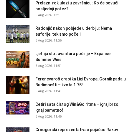
Prelazni rok ulazi u završnicu: Ko će povući
posljednji potez?
5 Aug 2026. 12:13
Radonjić nakon pobjede u derbiju: Nema
euforije, tek smo počeli
5 Aug 2026. 11:56
Ljetnja slot avantura počinje – Expanse
Summer Wins
5 Aug 2026. 11:51
Ferencvaroš grabi ka Ligi Evrope, Gornik pada u
Budimpešti – kvota 1.75!
5 Aug 2026. 11:48
Četiri sata čistog Win&Go ritma – igraj brzo,
igraj pametno!
5 Aug 2026. 11:46
Crnogorski reprezentativac pojačao Rakov