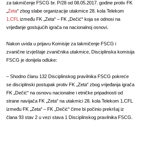
za takmičenje FSCG br. P/28 od 08.05.2017. godine protiv FK
„
Zeta
“ zbog slabe organizacije utakmice 28. kola Telekom
1.CFL
između FK „Zeta“ – FK „Dečić“ koja se odnosi na
vrijeđanje gostujućih igrača na nacionalnoj osnovi.
Nakon uvida u prijavu Komisije za takmičenje FSCG i
zvanične izvještaje zvaničnika utakmice, Disciplinska komisija
FSCG je donijela odluke:
– Shodno članu 132 Disciplinskog pravilnika FSCG pokreće
se disciplinski postupak protiv FK „Zeta“ zbog vrijeđanja igrača
FK „Dečić“ na osnovu nacionalne i etničke pripadnosti od
strane navijača FK „Zeta“ na utakmici 28. kola Telekom 1.CFL
između FK „Zeta“ – FK „Dečić“ čime bi počinio prekršaj iz
člana 93 stav 2 u vezi stava 1 Disciplinskog pravilnika FSCG.