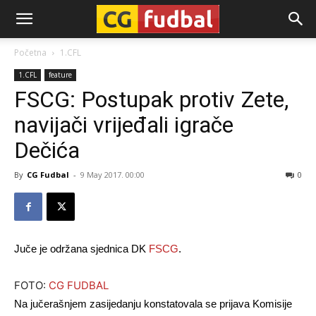
CG-
Početna
1.CFL
1.CFL
feature
Fudbal
FSCG: Postupak protiv Zete,
navijači vrijeđali igrače
Dečića
By
CG Fudbal
-
9 May 2017. 00:00
0
Juče je održana sjednica DK
FSCG
.
FOTO:
CG FUDBAL
Na jučerašnjem zasijedanju konstatovala se prijava Komisije