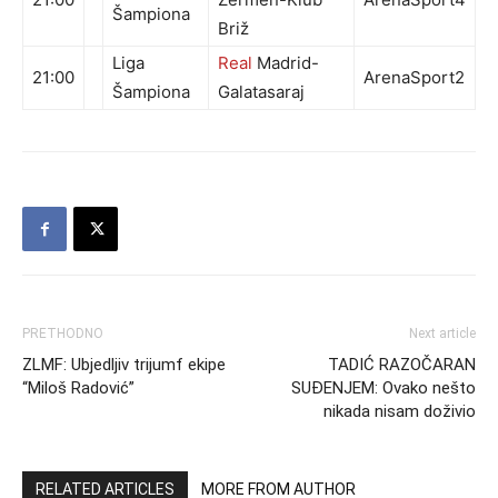
Šampiona
Briž
Liga
Real
Madrid-
21:00
ArenaSport2
Šampiona
Galatasaraj
PRETHODNO
Next article
ZLMF: Ubjedljiv trijumf ekipe
TADIĆ RAZOČARAN
“Miloš Radović”
SUĐENJEM: Ovako nešto
nikada nisam doživio
RELATED ARTICLES
MORE FROM AUTHOR