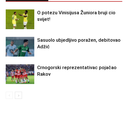
O potezu Vinisijusa Žuniora bruji cio
svijet!
Sasuolo ubjedljivo poražen, debitovao
Adžić
Crnogorski reprezentativac pojačao
Rakov