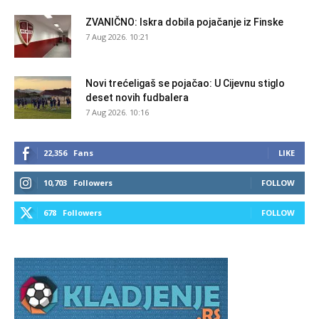
ZVANIČNO: Iskra dobila pojačanje iz Finske
7 Aug 2026. 10:21
Novi trećeligaš se pojačao: U Cijevnu stiglo
deset novih fudbalera
7 Aug 2026. 10:16
22,356
Fans
LIKE
10,703
Followers
FOLLOW
678
Followers
FOLLOW