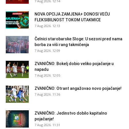
7 Aug 2026. 12:14
NOVA OPCIJA ZAMJENA+ DONOSI VEĆU
FLEKSIBILNOST TOKOM UTAKMICE
7 Aug 2026. 12:13
Čelnici starobarske Sloge: U sezoni pred nama
borba za viši rang takmičenja
7 Aug 2026. 12:09
ZVANIČNO: Bokelj dobio veliko pojačanje u
napadu
7 Aug 2026. 12:05
ZVANIČNO: Otrant angažovao novo pojačanje!
7 Aug 2026. 11:36
ZVANIČNO: Jedinstvo dobilo kapitalno
pojačanje!
7 Aug 2026. 11:31