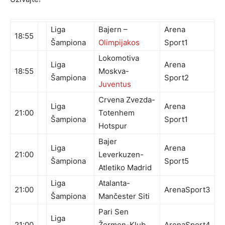
Liga
Bajern –
Arena
18:55
Šampiona
Olimpijakos
Sport1
Lokomotiva
Liga
Arena
18:55
Moskva-
Šampiona
Sport2
Juventus
Crvena Zvezda-
Liga
Arena
21:00
Totenhem
Šampiona
Sport1
Hotspur
Bajer
Liga
Arena
21:00
Leverkuzen-
Šampiona
Sport5
Atletiko Madrid
Liga
Atalanta-
21:00
ArenaSport3
Šampiona
Mančester Siti
Pari Sen
Liga
21:00
Žermen-Klub
ArenaSport4