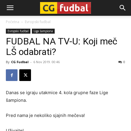
CG-
Početna
Evropski fudbal
Evropski fudbal
Liga šampiona
Fudbal
FUDBAL NA TV-U: Koji meč
LŠ odabrati?
By
CG Fudbal
-
6 Nov 2019. 00:46
0
Danas se igraju utakmice 4. kola grupne faze Lige
šampiona.
Pred nama je nekoliko sjajnih mečeva!
Uživajte!