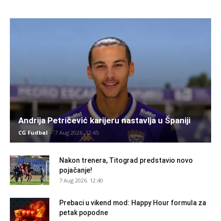
Andrija Petričević karijeru nastavlja u Španiji
CG Fudbal
-
7 Aug 2026. 12:45
Nakon trenera, Titograd predstavio novo
pojačanje!
7 Aug 2026. 12:40
Prebaci u vikend mod: Happy Hour formula za
petak popodne