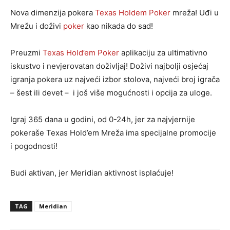
Nova dimenzija pokera
Texas Holdem Poker
mreža! Uđi u
Mrežu i doživi
poker
kao nikada do sad!
Preuzmi
Texas Hold’em Poker
aplikaciju za ultimativno
iskustvo i nevjerovatan doživljaj! Doživi najbolji osjećaj
igranja pokera uz najveći izbor stolova, najveći broj igrača
– šest ili devet – i još više mogućnosti i opcija za uloge.
Igraj 365 dana u godini, od 0-24h, jer za najvjernije
pokeraše Texas Hold’em Mreža ima specijalne promocije
i pogodnosti!
Budi aktivan, jer Meridian aktivnost isplaćuje!
TAG
Meridian