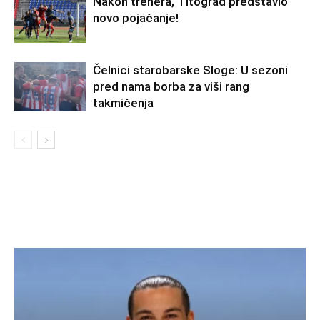
Nakon trenera, Titograd predstavio
novo pojačanje!
Čelnici starobarske Sloge: U sezoni
pred nama borba za viši rang
takmičenja