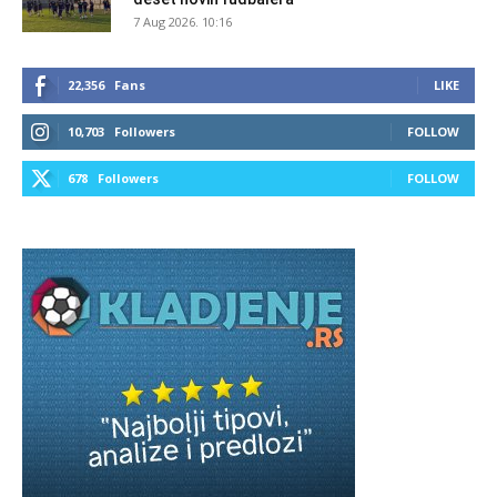
7 Aug 2026. 10:16
22,356
Fans
LIKE
10,703
Followers
FOLLOW
678
Followers
FOLLOW