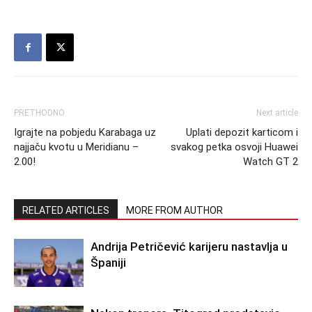
PRETHODNO
Next article
Igrajte na pobjedu Karabaga uz
Uplati depozit karticom i
najjaču kvotu u Meridianu –
svakog petka osvoji Huawei
2.00!
Watch GT 2
RELATED ARTICLES
MORE FROM AUTHOR
Andrija Petričević karijeru nastavlja u
Španiji