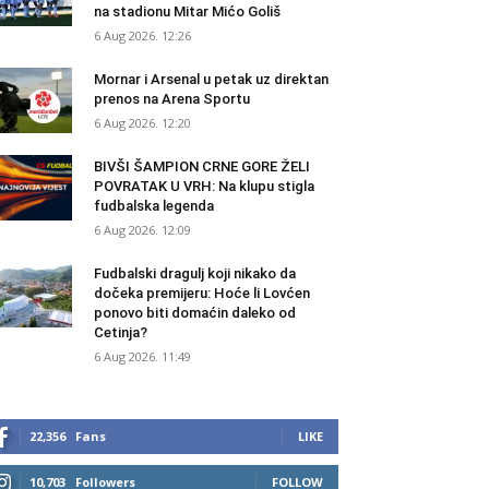
na stadionu Mitar Mićo Goliš
6 Aug 2026. 12:26
Mornar i Arsenal u petak uz direktan
prenos na Arena Sportu
6 Aug 2026. 12:20
BIVŠI ŠAMPION CRNE GORE ŽELI
POVRATAK U VRH: Na klupu stigla
fudbalska legenda
6 Aug 2026. 12:09
Fudbalski dragulj koji nikako da
dočeka premijeru: Hoće li Lovćen
ponovo biti domaćin daleko od
Cetinja?
6 Aug 2026. 11:49
22,356
Fans
LIKE
10,703
Followers
FOLLOW