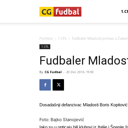
CG-
1.C
Fudbal
Početna
1.CFL
Fudbaler Mladosti prešao u Čukari
1.CFL
Fudbaler Mladost
By
CG Fudbal
-
20 Dec 2016. 19:00
Dosadašnji defanzivac Mladosti Boris Kopitović 
Foto: Bajko Stanojević
Iako su u opticaju bili klubovi iz Italije i Španij