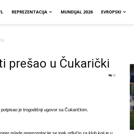
FL
REPREZENTACIJA
MUNDIJAL 2026
EVROPSKI
čki
i prešao u Čukarički
0
potpisao je trogodišnji ugovor sa Čukaričkim.
e štoper mlade reprezentacije se ipak odlučio za klub koji je u