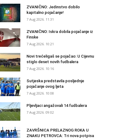
ZVANIČNO: Jedinstvo dobilo
kapitalno pojačanje!
7 Aug 2026. 11:31
ZVANIČNO: Iskra dobila pojačanje iz
Finske
7 Aug 2026. 10:21
Novi trećeligaš se pojačao: U Cijevnu
stiglo deset novih fudbalera
7 Aug 2026. 10:16
Sutjeska predstavila posljednje
pojačanje ovog ljeta
7 Aug 2026. 10:08
Pljevljaci angažovali 14 fudbalera
7 Aug 2026. 09:02
ZAVRŠNICA PRELAZNOG ROKA U
ZNAKU PETROVCA: Tri nova potpisa