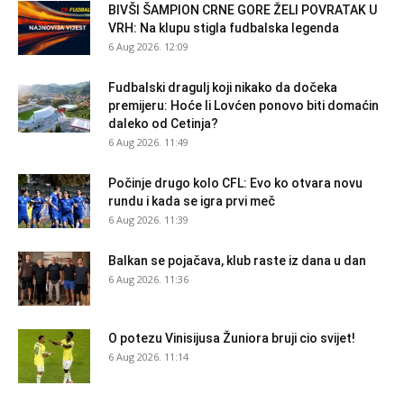
BIVŠI ŠAMPION CRNE GORE ŽELI POVRATAK U
VRH: Na klupu stigla fudbalska legenda
6 Aug 2026. 12:09
Fudbalski dragulj koji nikako da dočeka
premijeru: Hoće li Lovćen ponovo biti domaćin
daleko od Cetinja?
6 Aug 2026. 11:49
Počinje drugo kolo CFL: Evo ko otvara novu
rundu i kada se igra prvi meč
6 Aug 2026. 11:39
Balkan se pojačava, klub raste iz dana u dan
6 Aug 2026. 11:36
O potezu Vinisijusa Žuniora bruji cio svijet!
6 Aug 2026. 11:14