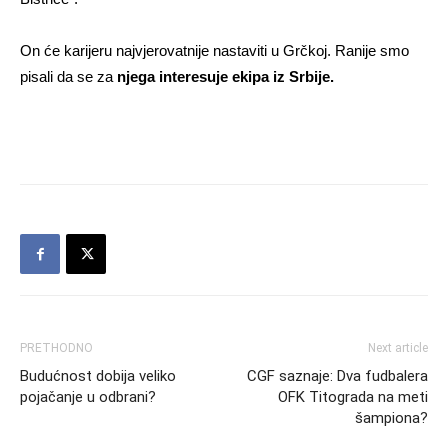
On će karijeru najvjerovatnije nastaviti u Grčkoj. Ranije smo
pisali da se za
njega interesuje ekipa iz Srbije.
PRETHODNO
Next article
Budućnost dobija veliko
CGF saznaje: Dva fudbalera
pojačanje u odbrani?
OFK Titograda na meti
šampiona?