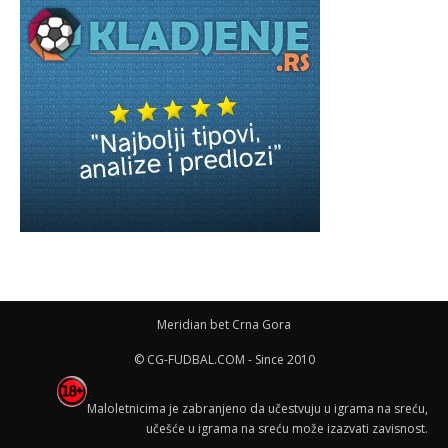
Meridian bet Crna Gora
© CG-FUDBAL.COM - Since 2010
Maloletnicima je zabranjeno da učestvuju u igrama na sreću,
učešće u igrama na sreću može izazvati zavisnost.