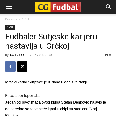
CG-
Početna
1.CFL
1.CFL
Fudbal
Fudbaler Sutjeske karijeru
nastavlja u Grčkoj
By
CG Fudbal
-
9 Jun 2018. 21:00
0
Igrački kadar Sutjeske je iz dana u dan sve “tanji”.
Foto: sportsport.ba
Jedan od prvotimaca ovog kluba Stefan Denković najavio je
da naredne sezone neće igrati u ekipi sa stadiona “kraj
Bistrice”.