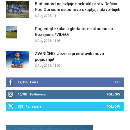
Budućnost najavljuje spektakl protiv Dečića:
Pod Goricom se ponovo okupljaju plavo-bijeli
6 Aug 2026. 11:11
Pogledajte kako izgleda teren stadiona u
Rožajama /VIDEO/
6 Aug 2026. 11:08
ZVANIČNO: Jezero predstavilo novo
pojačanje!
6 Aug 2026. 11:02
22,356
Fans
LIKE
10,703
Followers
FOLLOW
678
Followers
FOLLOW