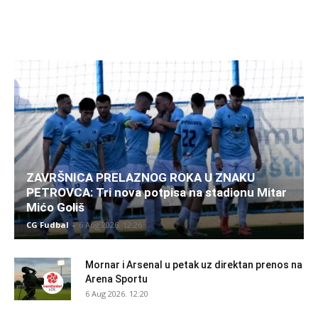
ZAVRŠNICA PRELAZNOG ROKA U ZNAKU
PETROVCA: Tri nova potpisa na stadionu Mitar
Mićo Goliš
CG Fudbal
-
6 Aug 2026. 12:26
Mornar i Arsenal u petak uz direktan prenos na
Arena Sportu
6 Aug 2026. 12:20