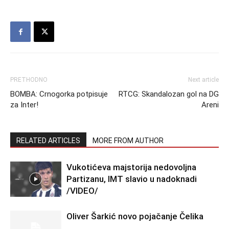
PRETHODNO
Next article
BOMBA: Crnogorka potpisuje
RTCG: Skandalozan gol na DG
za Inter!
Areni
RELATED ARTICLES
MORE FROM AUTHOR
Vukotićeva majstorija nedovoljna
Partizanu, IMT slavio u nadoknadi
/VIDEO/
Oliver Šarkić novo pojačanje Čelika