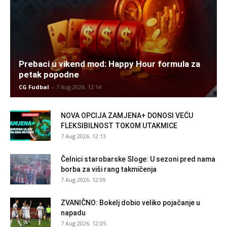
Prebaci u vikend mod: Happy Hour formula za
petak popodne
CG Fudbal
-
7 Aug 2026. 12:14
NOVA OPCIJA ZAMJENA+ DONOSI VEĆU
FLEKSIBILNOST TOKOM UTAKMICE
7 Aug 2026. 12:13
Čelnici starobarske Sloge: U sezoni pred nama
borba za viši rang takmičenja
7 Aug 2026. 12:09
ZVANIČNO: Bokelj dobio veliko pojačanje u
napadu
7 Aug 2026. 12:05