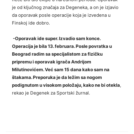
je od ključnog značaja za Degeneka, a on je izjavio
da oporavak posle operacije koja je izvedena u
Finskoj ide dobro.
-Oporavak ide super. Izvadio sam konce.
Operacija je bila 13. februara. Posle povratka u
Beograd radim sa specijalistom za fizičku
pripremu i oporavak igrača Andrijom
Milutinovićem. Već sam 15 dana kako sam na
štakama. Preporuka je da ležim sa nogom
podignutom u visokom položaju, kako ne bi otekla
,
rekao je Degenek za Sportski žurnal.