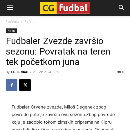
CG-
Početna
Ex-Yu
Ex-Yu
Fudbal
Fudbaler Zvezde završio
sezonu: Povratak na teren
tek početkom juna
By
CG Fudbal
-
28 Feb 2024. 16:53
0
Fudbaler Crvene zvezde, Miloš Degenek zbog
povrede pete je završio ovu sezonu.Zbog povrede
koju je zadobio tokom zimskih priprema na Kipru
neće biti dio ekipe u narednom periodu. Oporavak