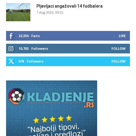
Pljevljaci angažovali 14 fudbalera
7 Aug 2026. 09:02
22,356
Fans
LIKE
10,703
Followers
FOLLOW
678
Followers
FOLLOW