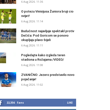
6 Aug 2026. 11:36
O potezu Vinisijusa Žuniora bruji cio
svijet!
6 Aug 2026. 11:14
Budućnost najavljuje spektakl protiv
Dečića: Pod Goricom se ponovo
okupljaju plavo-bijeli
6 Aug 2026. 11:11
Pogledajte kako izgleda teren
stadiona u Rožajama /VIDEO/
6 Aug 2026. 11:08
ZVANIČNO: Jezero predstavilo novo
pojačanje!
6 Aug 2026. 11:02
22,356
Fans
LIKE