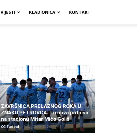
VIJESTI
KLADIONICA
KONTAKT
ZAVRŠNICA PRELAZNOG ROKA U
ZNAKU PETROVCA: Tri nova potpisa
na stadionu Mitar Mićo Goliš
CG Fudbal
-
6 Aug 2026. 12:26