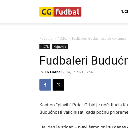
CG-
1.C
Fudbal
Početna
1.CFL
Fudbaleri Budućnosti se vakcinisal
1.CFL
Najnovije
Fudbaleri Budućn
By
CG Fudbal
-
14 Jun 2021. 07:54
Kapiten “plavih“ Petar Grbić je uoči finala 
Budućnosti vakcinisati kada počnu priprem
I taj dan je stigao – plavi šampioni su danas 