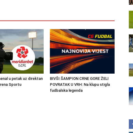
senal u petak uz direktan
BIVŠI ŠAMPION CRNE GORE ŽELI
Arena Sportu
POVRATAK U VRH: Na klupu stigla
fudbalska legenda