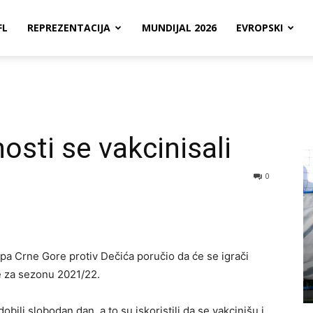
FL
REPREZENTACIJA
MUNDIJAL 2026
EVROPSKI
i
osti se vakcinisali
0
Kupa Crne Gore protiv Dečića poručio da će se igrači
e za sezonu 2021/22.
dobili slobodan dan, a to su iskoristili da se vakcinišu i