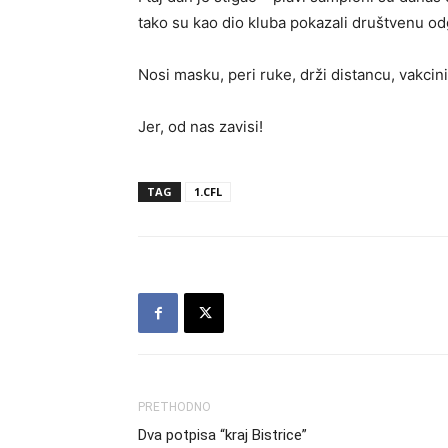
tako su kao dio kluba pokazali društvenu o
Nosi masku, peri ruke, drži distancu, vakcini
Jer, od nas zavisi!
TAG
1.CFL
PRETHODNO
Dva potpisa “kraj Bistrice”