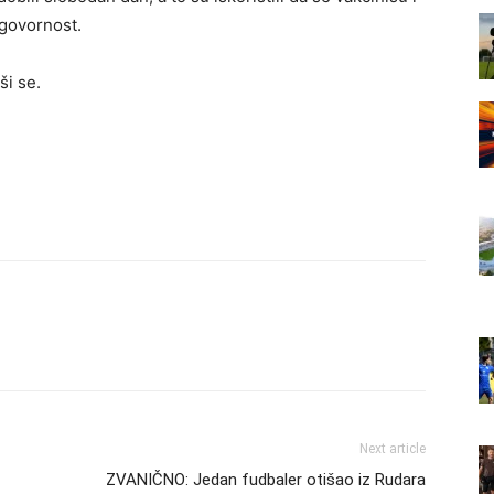
dgovornost.
ši se.
Next article
ZVANIČNO: Jedan fudbaler otišao iz Rudara