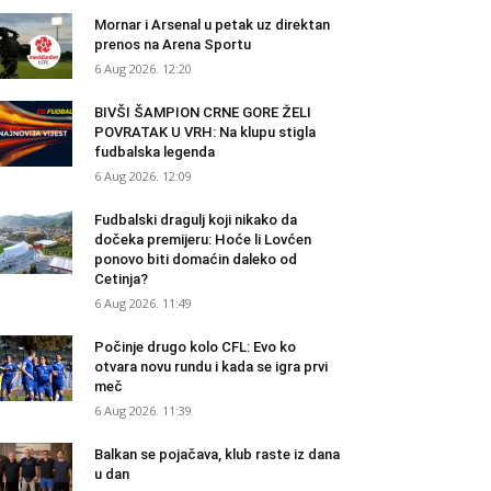
Mornar i Arsenal u petak uz direktan
prenos na Arena Sportu
6 Aug 2026. 12:20
BIVŠI ŠAMPION CRNE GORE ŽELI
POVRATAK U VRH: Na klupu stigla
fudbalska legenda
6 Aug 2026. 12:09
Fudbalski dragulj koji nikako da
dočeka premijeru: Hoće li Lovćen
ponovo biti domaćin daleko od
Cetinja?
6 Aug 2026. 11:49
Počinje drugo kolo CFL: Evo ko
otvara novu rundu i kada se igra prvi
meč
6 Aug 2026. 11:39
Balkan se pojačava, klub raste iz dana
u dan