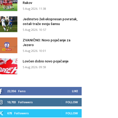
Rakov
5 Aug 2026. 11:38
Jedinstvo želi ekspresan povratak,
ostali traže svoju šansu
5 Aug 2026. 10:57
ZVANIČNO: Novo pojačanje za
Jezero
5 Aug 2026. 10:01
Lovćen dobio novo pojačanje
5 Aug 2026. 09:59
22,356
Fans
LIKE
10,703
Followers
FOLLOW
678
Followers
FOLLOW