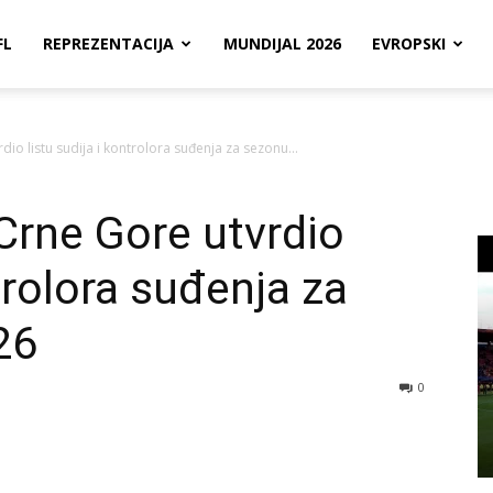
FL
REPREZENTACIJA
MUNDIJAL 2026
EVROPSKI
io listu sudija i kontrolora suđenja za sezonu...
Crne Gore utvrdio
ntrolora suđenja za
26
0