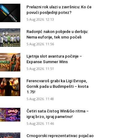
Prelazni rok ulazi u završnicu: Ko će
povući posljednji potez?
5 Aug 2026. 12:13
Radonjić nakon pobjede u derbiju:
Nema euforije, tek smo počeli
5 Aug 2026. 11:56
Ljetnja slot avantura počinje –
Expanse Summer Wins
5 Aug 2026. 11:51
Ferencvaroš grabi ka Ligi Evrope,
Gornik pada u Budimpešti – kvota
1.75!
5 Aug 2026. 11:48
Četiri sata čistog Win&Go ritma –
igraj brzo, igraj pametno!
5 Aug 2026. 11:46
Crnogorski reprezentativac pojačao