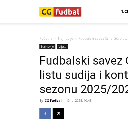
CG-
1.C
Fudbal
Početna
Najnovije
Fudbalski savez Crne Gore utvrd
Najnovije
Vijesti
Fudbalski savez 
listu sudija i ko
sezonu 2025/20
By
CG Fudbal
-
10 Jul 2025. 10:45