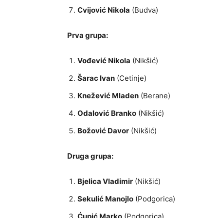
Cvijović Nikola
(Budva)
Prva grupa:
Vođević Nikola
(Nikšić)
Šarac Ivan
(Cetinje)
Knežević Mladen
(Berane)
Odalović Branko
(Nikšić)
Božović Davor
(Nikšić)
Druga grupa:
Bjelica Vladimir
(Nikšić)
Sekulić Manojlo
(Podgorica)
Ćupić Marko
(Podgorica)