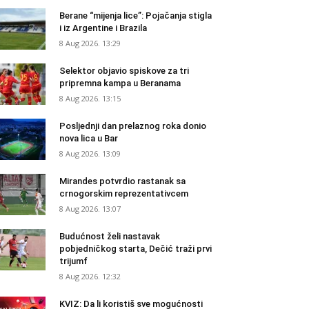
Berane “mijenja lice”: Pojačanja stigla
i iz Argentine i Brazila
8 Aug 2026. 13:29
Selektor objavio spiskove za tri
pripremna kampa u Beranama
8 Aug 2026. 13:15
Posljednji dan prelaznog roka donio
nova lica u Bar
8 Aug 2026. 13:09
Mirandes potvrdio rastanak sa
crnogorskim reprezentativcem
8 Aug 2026. 13:07
Budućnost želi nastavak
pobjedničkog starta, Dečić traži prvi
trijumf
8 Aug 2026. 12:32
KVIZ: Da li koristiš sve mogućnosti