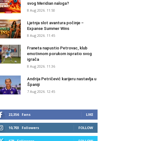
svog Meridian naloga?
8 Aug 2026. 11:50
Ljetnja slot avantura počinje –
Expanse Summer Wins
8 Aug 2026. 11:45
Franeta napustio Petrovac, klub
emotivnom porukom ispratio svog
igrača
8 Aug 2026. 11:36
Andrija Petričević karijeru nastavlja u
Španiji
7 Aug 2026. 12:45
22,356
Fans
LIKE
10,703
Followers
FOLLOW
678
Followers
FOLLOW