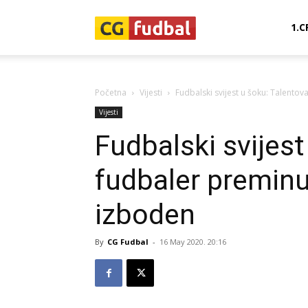
CG-
1.C
Fudbal
Početna
Vijesti
Fudbalski svijest u šoku: Talento
Vijesti
Fudbalski svijest
fudbaler preminu
izboden
By
CG Fudbal
-
16 May 2020. 20:16