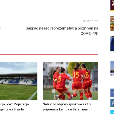
Next article
i
Saigrač našeg reprezentativca pozitivan na
COVID-19!
nja lice”: Pojačanja
Selektor objavio spiskove za tri
rgentine i Brazila
pripremna kampa u Beranama