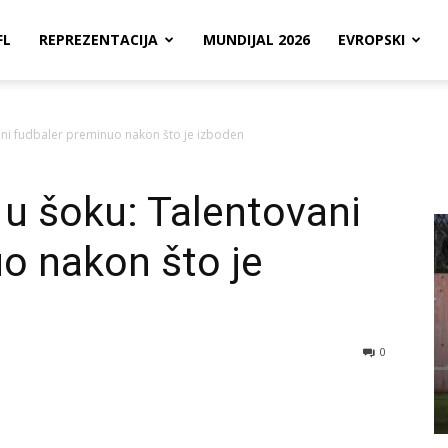
FL
REPREZENTACIJA
MUNDIJAL 2026
EVROPSKI
vani fudbaler preminuo nakon što je izboden
 u šoku: Talentovani
o nakon što je
0