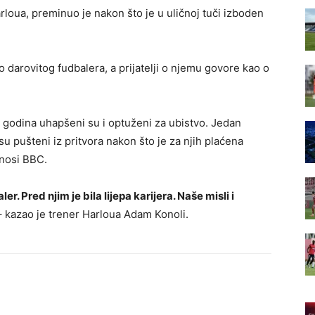
rloua, preminuo je nakon što je u uličnoj tuči izboden
 darovitog fudbalera, a prijatelji o njemu govore kao o
8 godina uhapšeni su i optuženi za ubistvo. Jedan
u pušteni iz pritvora nakon što je za njih plaćena
enosi BBC.
r. Pred njim je bila lijepa karijera. Naše misli i
 kazao je trener Harloua Adam Konoli.