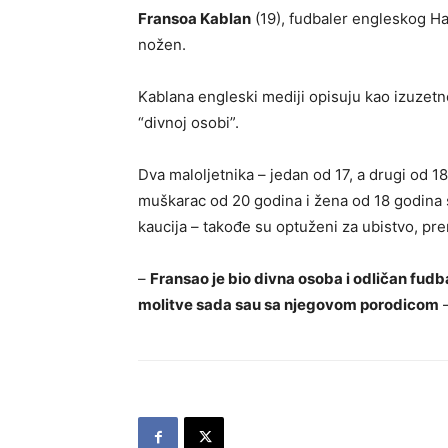
Fransoa Kablan
(19), fudbaler engleskog Ha
nožen.
Kablana engleski mediji opisuju kao izuzetno
“divnoj osobi”.
Dva maloljetnika – jedan od 17, a drugi od 1
muškarac od 20 godina i žena od 18 godina s
kaucija – takođe su optuženi za ubistvo, pr
–
Fransao je bio divna osoba i odličan fudbale
molitve sada sau sa njegovom porodicom
–