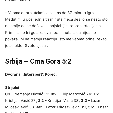
– Veoma dobra utakmica za nas do 37. minuta igra.
Međutim, u posljednja tri minuta meča desilo se nešto što
ne smije da se dešava ni najslabijim reprezentacijama.
Primili smo tri gola za dva i po minuta, a da nijesmo
pokazali ni najmamju reakciju, što me veoma brine, rekao
je selektor Sveto Ljesar.
Srbija – Crna Gora 5:2
Dvorana ,,Intersport”, Poreč.
Strijelci
0:1
– Nemanja Nikolić 19’,
0:2
– Filip Marković 24’,
1:2
–
Kristijan Vasić 27’,
2:2
– Kristijan Vasić 38’,
3:2
– Lazar
Milosavljević 38’,
4:2
– Lazar Milosavljević 39’,
5:2
– Ensar