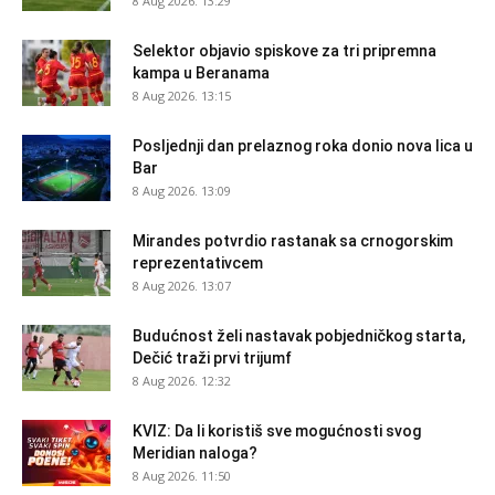
8 Aug 2026. 13:29
Selektor objavio spiskove za tri pripremna
kampa u Beranama
8 Aug 2026. 13:15
Posljednji dan prelaznog roka donio nova lica u
Bar
8 Aug 2026. 13:09
Mirandes potvrdio rastanak sa crnogorskim
reprezentativcem
8 Aug 2026. 13:07
Budućnost želi nastavak pobjedničkog starta,
Dečić traži prvi trijumf
8 Aug 2026. 12:32
KVIZ: Da li koristiš sve mogućnosti svog
Meridian naloga?
8 Aug 2026. 11:50