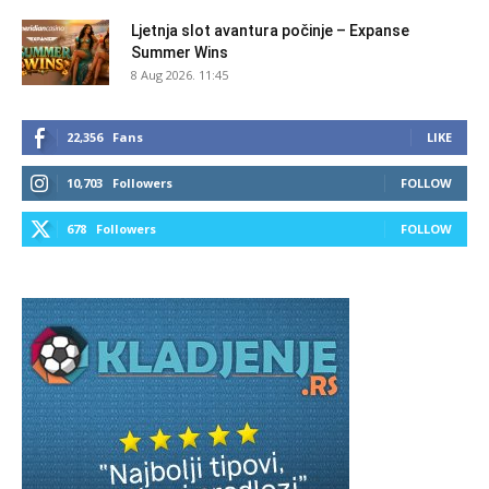
Ljetnja slot avantura počinje – Expanse
Summer Wins
8 Aug 2026. 11:45
22,356
Fans
LIKE
10,703
Followers
FOLLOW
678
Followers
FOLLOW