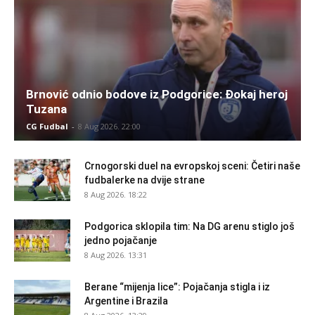
Brnović odnio bodove iz Podgorice: Đokaj heroj
Tuzana
CG Fudbal
-
8 Aug 2026. 22:00
Crnogorski duel na evropskoj sceni: Četiri naše
fudbalerke na dvije strane
8 Aug 2026. 18:22
Podgorica sklopila tim: Na DG arenu stiglo još
jedno pojačanje
8 Aug 2026. 13:31
Berane “mijenja lice”: Pojačanja stigla i iz
Argentine i Brazila