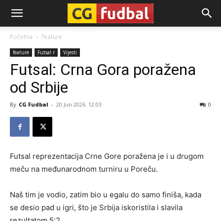
CG-
Početna
feature
feature
Futsal r
Vijesti
Fudbal
Futsal: Crna Gora poražena
od Srbije
By
CG Fudbal
-
20 Jun 2026. 12:03
0
Futsal reprezentacija Crne Gore poražena je i u drugom
meču na međunarodnom turniru u Poreču.
Naš tim je vodio, zatim bio u egalu do samo finiša, kada
se desio pad u igri, što je Srbija iskoristila i slavila
rezultatom 5:2.