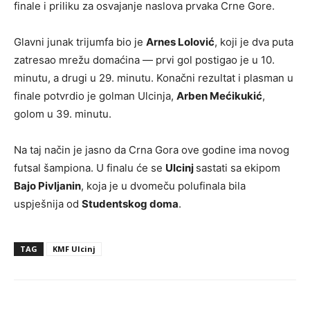
finale i priliku za osvajanje naslova prvaka Crne Gore.
Glavni junak trijumfa bio je
Arnes Lolović
, koji je dva puta
zatresao mrežu domaćina — prvi gol postigao je u 10.
minutu, a drugi u 29. minutu. Konačni rezultat i plasman u
finale potvrdio je golman Ulcinja,
Arben Mećikukić
,
golom u 39. minutu.
Na taj način je jasno da Crna Gora ove godine ima novog
futsal šampiona. U finalu će se
Ulcinj
sastati sa ekipom
Bajo Pivljanin
, koja je u dvomeču polufinala bila
uspješnija od
Studentskog doma
.
TAG
KMF Ulcinj