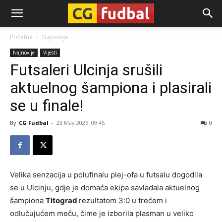
CG-
Početna
Najnovije
Najnovije
Vijesti
Fudbal
Futsaleri Ulcinja srušili
aktuelnog šampiona i plasirali
se u finale!
By
CG Fudbal
-
23 May 2025. 09:45
0
Velika senzacija u polufinalu plej-ofa u futsalu dogodila
se u Ulcinju, gdje je domaća ekipa savladala aktuelnog
šampiona
Titograd
rezultatom 3:0 u trećem i
odlučujućem meču, čime je izborila plasman u veliko