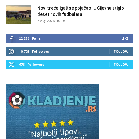
Novi trećeligaš se pojačao: U Cijevnu stiglo
deset novih fudbalera
7 Aug 2026. 10:16
22,356
Fans
LIKE
10,703
Followers
FOLLOW
678
Followers
FOLLOW