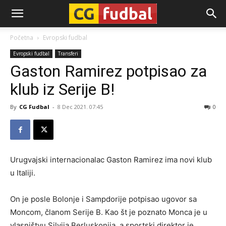
CG-
Početna
Evropski fudbal
Evropski fudbal
Transferi
Fudbal
Gaston Ramirez potpisao za
klub iz Serije B!
By
CG Fudbal
-
8 Dec 2021. 07:45
0
Urugvajski internacionalac Gaston Ramirez ima novi klub
u Italiji.
On je posle Bolonje i Sampdorije potpisao ugovor sa
Moncom, članom Serije B. Kao št je poznato Monca je u
vlasništvu Silvija Berluskonija, a sportski direktor je