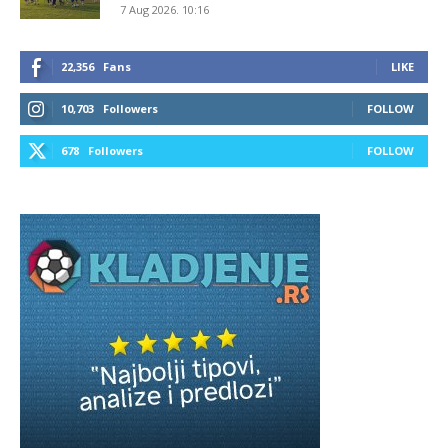
7 Aug 2026. 10:16
22,356
Fans
LIKE
10,703
Followers
FOLLOW
678
Followers
FOLLOW