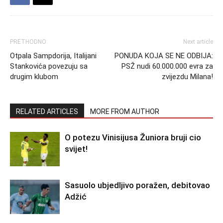
PRETHODNO
Next article
Otpala Sampdorija, Italijani
PONUDA KOJA SE NE ODBIJA:
Stankovića povezuju sa
PSŽ nudi 60.000.000 evra za
drugim klubom
zvijezdu Milana!
RELATED ARTICLES
MORE FROM AUTHOR
O potezu Vinisijusa Žuniora bruji cio
svijet!
Sasuolo ubjedljivo poražen, debitovao
Adžić