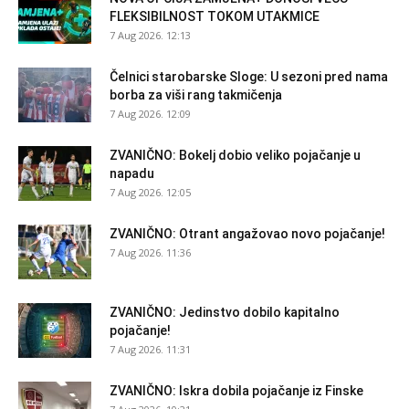
FLEKSIBILNOST TOKOM UTAKMICE
7 Aug 2026. 12:13
Čelnici starobarske Sloge: U sezoni pred nama
borba za viši rang takmičenja
7 Aug 2026. 12:09
ZVANIČNO: Bokelj dobio veliko pojačanje u
napadu
7 Aug 2026. 12:05
ZVANIČNO: Otrant angažovao novo pojačanje!
7 Aug 2026. 11:36
ZVANIČNO: Jedinstvo dobilo kapitalno
pojačanje!
7 Aug 2026. 11:31
ZVANIČNO: Iskra dobila pojačanje iz Finske