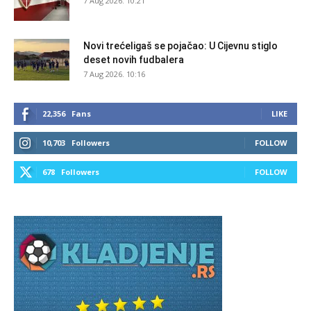
7 Aug 2026. 10:21
Novi trećeligaš se pojačao: U Cijevnu stiglo
deset novih fudbalera
7 Aug 2026. 10:16
22,356
Fans
LIKE
10,703
Followers
FOLLOW
678
Followers
FOLLOW