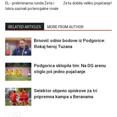
EL- preliminarna runda:Zeta i
Zeta dobila veliko pojačanje!
Iskra saznali potencijalne rivale
RELATED ARTICLES
MORE FROM AUTHOR
Brnović odnio bodove iz Podgorice:
Đokaj heroj Tuzana
Podgorica sklopila tim: Na DG arenu
stiglo još jedno pojačanje
Selektor objavio spiskove za tri
pripremna kampa u Beranama