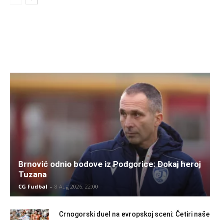
Brnović odnio bodove iz Podgorice: Đokaj heroj
Tuzana
CG Fudbal
-
8 Aug 2026. 22:00
Crnogorski duel na evropskoj sceni: Četiri naše