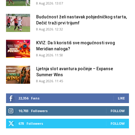
8 Aug 2026. 13:07
Budućnost želi nastavak pobjedničkog starta,
Dečić traži prvi trijumf
8 Aug 2026. 12:32
KVIZ: Da li koristiš sve mogućnosti svog
Meridian naloga?
8 Aug 2026. 11:50
Ljetnja slot avantura počinje – Expanse
Summer Wins
8 Aug 2026. 11:45
22,356
Fans
LIKE
10,703
Followers
FOLLOW
678
Followers
FOLLOW