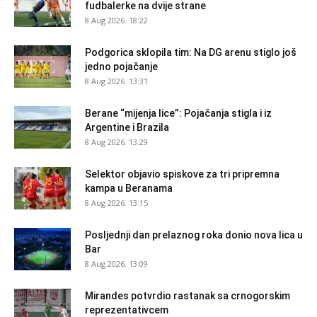
fudbalerke na dvije strane
8 Aug 2026. 18:22
Podgorica sklopila tim: Na DG arenu stiglo još
jedno pojačanje
8 Aug 2026. 13:31
Berane “mijenja lice”: Pojačanja stigla i iz
Argentine i Brazila
8 Aug 2026. 13:29
Selektor objavio spiskove za tri pripremna
kampa u Beranama
8 Aug 2026. 13:15
Posljednji dan prelaznog roka donio nova lica u
Bar
8 Aug 2026. 13:09
Mirandes potvrdio rastanak sa crnogorskim
reprezentativcem