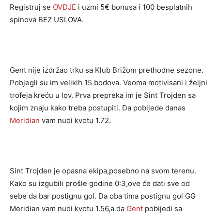
Registruj se
OVDJE
i uzmi 5€ bonusa i 100 besplatnih
spinova BEZ USLOVA.
Gent nije izdržao trku sa Klub Brižom prethodne sezone.
Pobjegli su im velikih 15 bodova. Veoma motivisani i željni
trofeja kreću u lov. Prva prepreka im je Sint Trojden sa
kojim znaju kako treba postupiti. Da pobijede danas
Meridian
vam nudi kvotu 1.72.
Sint Trojden je opasna ekipa,posebno na svom terenu.
Kako su izgubili prošle godine 0:3,ove će dati sve od
sebe da bar postignu gol. Da oba tima postignu gol GG
Meridian vam nudi kvotu 1.56,a da
Gent
pobijedi sa