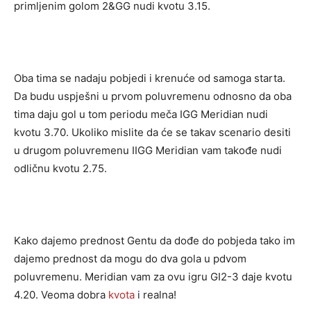
primljenim golom 2&GG nudi kvotu 3.15.
Oba tima se nadaju pobjedi i krenuće od samoga starta.
Da budu uspješni u prvom poluvremenu odnosno da oba
tima daju gol u tom periodu meča IGG Meridian nudi
kvotu 3.70. Ukoliko mislite da će se takav scenario desiti
u drugom poluvremenu IIGG Meridian vam takođe nudi
odličnu kvotu 2.75.
Kako dajemo prednost Gentu da dođe do pobjeda tako im
dajemo prednost da mogu do dva gola u pdvom
poluvremenu. Meridian vam za ovu igru GI2-3 daje kvotu
4.20. Veoma dobra
kvota
i realna!