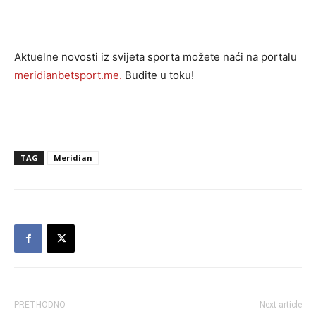
Aktuelne novosti iz svijeta sporta možete naći na portalu
meridianbetsport.me.
Budite u toku!
TAG
Meridian
PRETHODNO
Next article