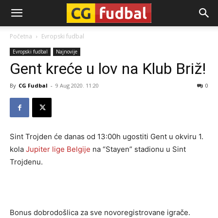
CG-
Početna
Evropski fudbal
Evropski fudbal
Najnovije
Fudbal
Gent kreće u lov na Klub Briž!
By
CG Fudbal
-
9 Aug 2020. 11:20
0
Sint Trojden će danas od 13:00h ugostiti Gent u okviru 1.
kola
Jupiter lige Belgije
na “Stayen” stadionu u Sint
Trojdenu.
Bonus dobrodošlica za sve novoregistrovane igrače.