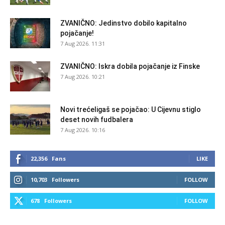
ZVANIČNO: Jedinstvo dobilo kapitalno
pojačanje!
7 Aug 2026. 11:31
ZVANIČNO: Iskra dobila pojačanje iz Finske
7 Aug 2026. 10:21
Novi trećeligaš se pojačao: U Cijevnu stiglo
deset novih fudbalera
7 Aug 2026. 10:16
22,356
Fans
LIKE
10,703
Followers
FOLLOW
678
Followers
FOLLOW