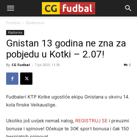
CG-
Početna
Kladionica
Kladionica
Fudbal
Gnistan 13 godina ne zna za
pobjedu u Kotki – 2.07!
By
CG Fudbal
-
7 Jul 2025. 11:30
0
Fudbaleri KTP Kotke ugostiće ekipu Gnistana u okviru 14.
kola finske Veikauslige.
Ukoliko još uvijek nemaš nalog,
REGISTRUJ SE
i preuzmi
bonuse i spinove! Očekuje te 30€ sport bonusa i čak 150
besplatnih spinova!