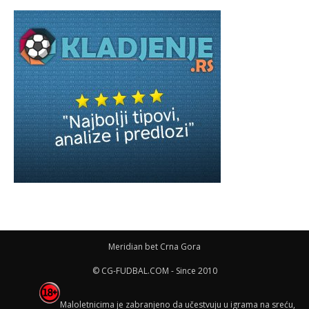
Meridian bet Crna Gora
© CG-FUDBAL.COM - Since 2010
Maloletnicima je zabranjeno da učestvuju u igrama na sreću,