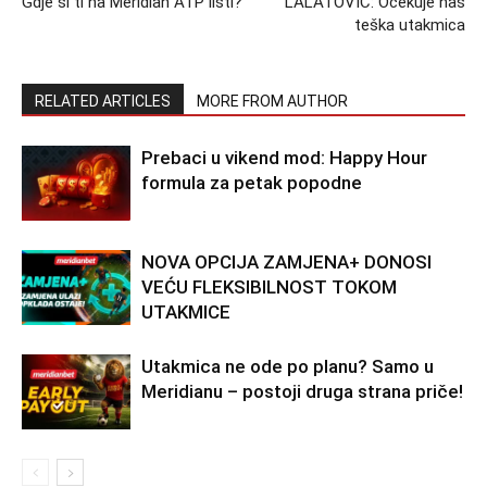
Gdje si ti na Meridian ATP listi?
LALATOVIĆ: Očekuje nas
teška utakmica
RELATED ARTICLES
MORE FROM AUTHOR
Prebaci u vikend mod: Happy Hour
formula za petak popodne
NOVA OPCIJA ZAMJENA+ DONOSI
VEĆU FLEKSIBILNOST TOKOM
UTAKMICE
Utakmica ne ode po planu? Samo u
Meridianu – postoji druga strana priče!