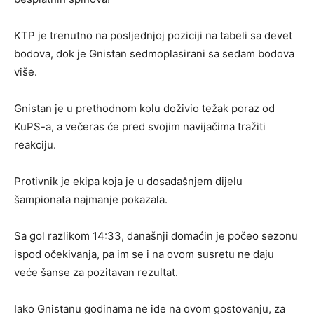
KTP je trenutno na posljednjoj poziciji na tabeli sa devet
bodova, dok je Gnistan sedmoplasirani sa sedam bodova
više.
Gnistan je u prethodnom kolu doživio težak poraz od
KuPS-a, a večeras će pred svojim navijačima tražiti
reakciju.
Protivnik je ekipa koja je u dosadašnjem dijelu
šampionata najmanje pokazala.
Sa gol razlikom 14:33, današnji domaćin je počeo sezonu
ispod očekivanja, pa im se i na ovom susretu ne daju
veće šanse za pozitavan rezultat.
Iako Gnistanu godinama ne ide na ovom gostovanju, za