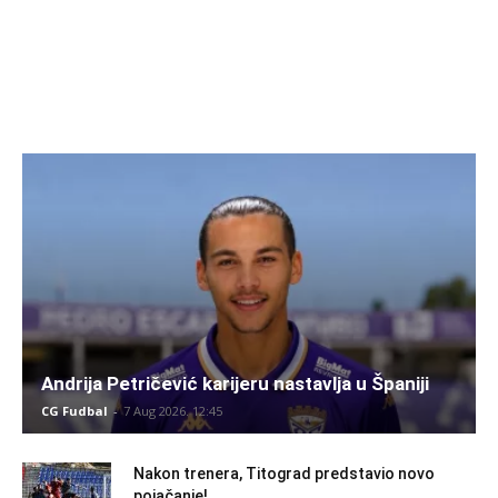
Andrija Petričević karijeru nastavlja u Španiji
CG Fudbal
-
7 Aug 2026. 12:45
Nakon trenera, Titograd predstavio novo
pojačanje!