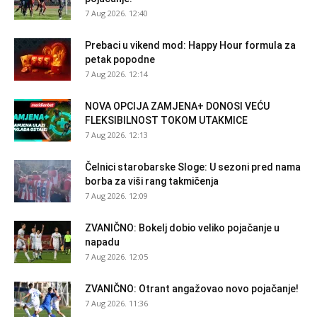
7 Aug 2026. 12:40
Prebaci u vikend mod: Happy Hour formula za
petak popodne
7 Aug 2026. 12:14
NOVA OPCIJA ZAMJENA+ DONOSI VEĆU
FLEKSIBILNOST TOKOM UTAKMICE
7 Aug 2026. 12:13
Čelnici starobarske Sloge: U sezoni pred nama
borba za viši rang takmičenja
7 Aug 2026. 12:09
ZVANIČNO: Bokelj dobio veliko pojačanje u
napadu
7 Aug 2026. 12:05
ZVANIČNO: Otrant angažovao novo pojačanje!
7 Aug 2026. 11:36