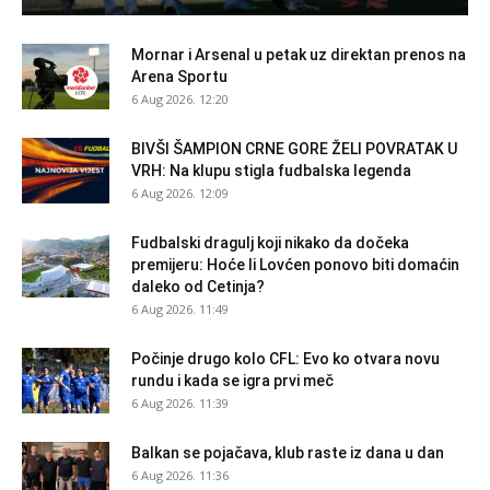
Mornar i Arsenal u petak uz direktan prenos na
Arena Sportu
6 Aug 2026. 12:20
BIVŠI ŠAMPION CRNE GORE ŽELI POVRATAK U
VRH: Na klupu stigla fudbalska legenda
6 Aug 2026. 12:09
Fudbalski dragulj koji nikako da dočeka
premijeru: Hoće li Lovćen ponovo biti domaćin
daleko od Cetinja?
6 Aug 2026. 11:49
Počinje drugo kolo CFL: Evo ko otvara novu
rundu i kada se igra prvi meč
6 Aug 2026. 11:39
Balkan se pojačava, klub raste iz dana u dan
6 Aug 2026. 11:36