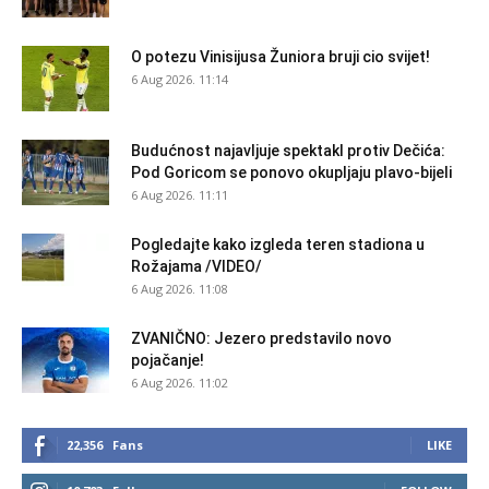
O potezu Vinisijusa Žuniora bruji cio svijet!
6 Aug 2026. 11:14
Budućnost najavljuje spektakl protiv Dečića:
Pod Goricom se ponovo okupljaju plavo-bijeli
6 Aug 2026. 11:11
Pogledajte kako izgleda teren stadiona u
Rožajama /VIDEO/
6 Aug 2026. 11:08
ZVANIČNO: Jezero predstavilo novo
pojačanje!
6 Aug 2026. 11:02
22,356
Fans
LIKE