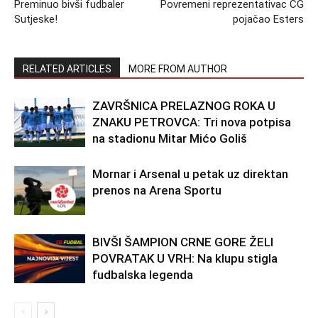
Preminuo bivši fudbaler
Povremeni reprezentativac CG
Sutjeske!
pojačao Esters
RELATED ARTICLES
MORE FROM AUTHOR
ZAVRŠNICA PRELAZNOG ROKA U
ZNAKU PETROVCA: Tri nova potpisa
na stadionu Mitar Mićo Goliš
Mornar i Arsenal u petak uz direktan
prenos na Arena Sportu
BIVŠI ŠAMPION CRNE GORE ŽELI
POVRATAK U VRH: Na klupu stigla
fudbalska legenda