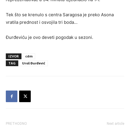
Tek što se krenulo s centra Saragosa je preko Asona
vratila prednost i osvojila tri boda…
Đurđeviću je ovo deveti pogodak u sezoni.
IZVOR
cdm
TAG
Uroš Đurđević
PRETHODNO
Next article