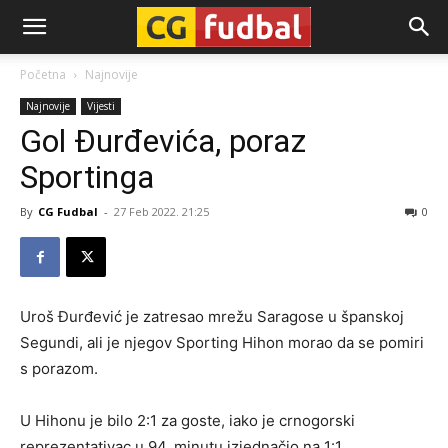
CG-
Početna
Najnovije
Najnovije
Vijesti
Fudbal
Gol Đurđevića, poraz
Sportinga
By
CG Fudbal
-
27 Feb 2022. 21:25
0
Uroš Đurđević je zatresao mrežu Saragose u španskoj
Segundi, ali je njegov Sporting Hihon morao da se pomiri
s porazom.
U Hihonu je bilo 2:1 za goste, iako je crnogorski
reprezentativac u 94. minutu izjednačio na 1:1.