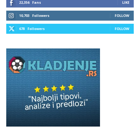
22,356
Fans
LIKE
10,703
Followers
FOLLOW
678
Followers
FOLLOW