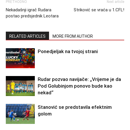
PRETHODNO
Next article
Nekadašnji igrač Rudara
Striković se vraća u 1.CFL!
postao predsjednik Leotara
RELATED ARTICLES
MORE FROM AUTHOR
Ponedjeljak na tvojoj strani
Rudar pozvao navijače: „Vrijeme je da
Pod Golubinjom ponovo bude kao
nekad“
Stanović se predstavila efektnim
golom