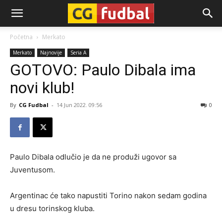
CG-
Početna
Merkato
Merkato
Najnovije
Seria A
Fudbal
GOTOVO: Paulo Dibala ima
novi klub!
By
CG Fudbal
-
14 Jun 2022. 09:56
0
Paulo Dibala odlučio je da ne produži ugovor sa
Juventusom.
Argentinac će tako napustiti Torino nakon sedam godina
u dresu torinskog kluba.