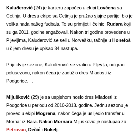
Kaluđerović
(24) je karijeru započeo u ekipi
Lovćena
sa
Cetinja. U dresu ekipe sa Cetinja je pružao sjajne partije, bio je
velika nada našeg fudbala. To su primijetili čelnici
Rudara
koji
su ga 2011. godine angažovali. Nakon tri godine provedene u
Pljevljima, Kaluđerović se seli u Norvešku, tačnije u
Honefoš
u čijem dresu je upisao 34 nastupa.
Prije dvije sezone, Kaluđerović se vratio u Pljevlja, odigrao
polusezonu, nakon čega je zadužio dres Mladosti iz
Podgorice. . .
Mijušković
(29) je sa uspjehom nosio dres Mladosti iz
Podgorice u periodu od 2010-2013. godine. Jednu sezonu je
proveo u ekipi
Mogrena
, nakon čega je uslijedio transfer u
Mornar iz Bara. Nakon
Mornara
Mijušković je nastupao za
Petrovac
,
Dečić
i
Bokelj
.