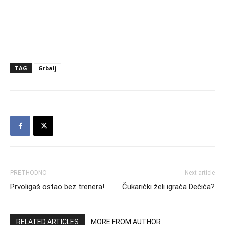
TAG
Grbalj
PRETHODNO
Next article
Prvoligaš ostao bez trenera!
Čukarički želi igrača Dečića?
RELATED ARTICLES
MORE FROM AUTHOR