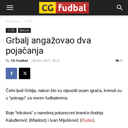
CG-
Početna
1.CFL
1.CFL
feature
Fudbal
Grbalj angažovao dva
pojačanja
By
CG Fudbal
-
26 Dec 2017. 20:21
0
Čelni ljudi Grblja, nakon što su otpustili osam igrača, krenuli su
u “potragu” za novim fudbalerima.
Boje “trikolora” u narednoj polusezoni braniće Andrija
Kaluđerović (Mladost) i Ivan Mijušković (
Rudar
).