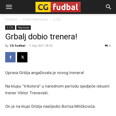
CG-
Početna
Ostala takmičenja
2.CFL
2.CFL
Najnovije
Fudbal
Grbalj dobio trenera!
By
CG Fudbal
-
9 Sep 2021. 08:30
0
Uprava Grblja angažovala je novog trenera!
Na klupu “trikolora” u narednom periodu sjedjeće iskusni
trener Viktor Trenevski.
On je na klupi Grblja naslijedio Borisa Miličkovića.