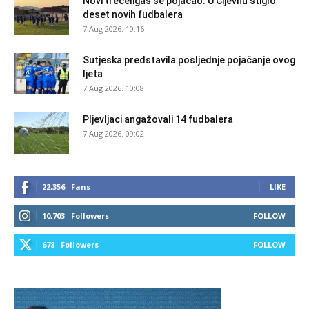
Novi trećeligaš se pojačao: U Cijevnu stiglo
deset novih fudbalera
7 Aug 2026. 10:16
Sutjeska predstavila posljednje pojačanje ovog
ljeta
7 Aug 2026. 10:08
Pljevljaci angažovali 14 fudbalera
7 Aug 2026. 09:02
22,356
Fans
LIKE
10,703
Followers
FOLLOW
678
Followers
FOLLOW