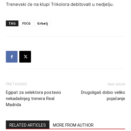
Trenevski će na klupi Trikolora debitovati u nedjelju.
TAG
FSCG
Grbalj
PRETHODNO
Next article
Egipat za selektora postavio
Drugoligaš dobio veliko
nekadašnjeg trenera Real
pojačanje
Madrida
RELATED ARTICLES
MORE FROM AUTHOR