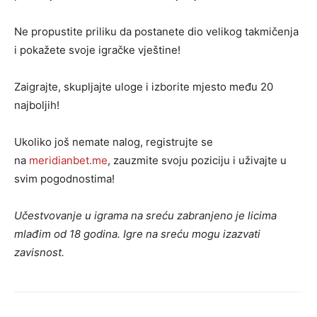
Ne propustite priliku da postanete dio velikog takmičenja
i pokažete svoje igračke vještine!
Zaigrajte, skupljajte uloge i izborite mjesto među 20
najboljih!
Ukoliko još nemate nalog, registrujte se
na
meridianbet.me
, zauzmite svoju poziciju i uživajte u
svim pogodnostima!
Učestvovanje u igrama na sreću zabranjeno je licima
mlađim od 18 godina.
Igre na sreću mogu izazvati
zavisnost.