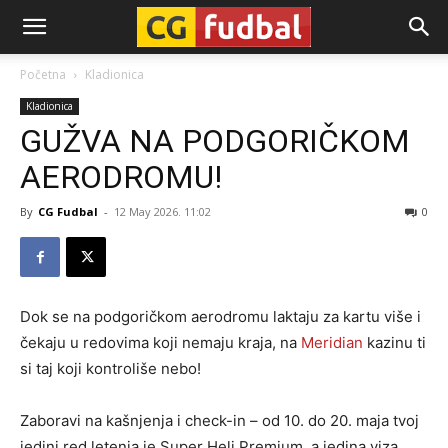
CG-
Početna
Kladionica
Kladionica
Fudbal
GUŽVA NA PODGORIČKOM
AERODROMU!
By
CG Fudbal
-
12 May 2026. 11:02
0
Dok se na podgoričkom aerodromu laktaju za kartu više i
čekaju u redovima koji nemaju kraja, na
Meridian
kazinu ti
si taj koji kontroliše nebo!
Zaboravi na kašnjenja i check-in – od 10. do 20. maja tvoj
jedini red letenja je Super Heli Premium, a jedina viza