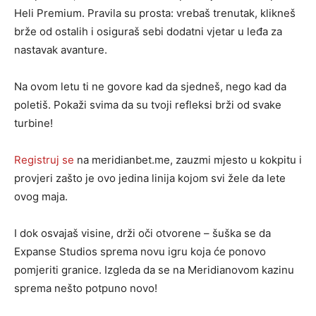
Heli Premium. Pravila su prosta: vrebaš trenutak, klikneš
brže od ostalih i osiguraš sebi dodatni vjetar u leđa za
nastavak avanture.
Na ovom letu ti ne govore kad da sjedneš, nego kad da
poletiš. Pokaži svima da su tvoji refleksi brži od svake
turbine!
Registruj se
na meridianbet.me, zauzmi mjesto u kokpitu i
provjeri zašto je ovo jedina linija kojom svi žele da lete
ovog maja.
I dok osvajaš visine, drži oči otvorene – šuška se da
Expanse Studios sprema novu igru koja će ponovo
pomjeriti granice. Izgleda da se na Meridianovom kazinu
sprema nešto potpuno novo!