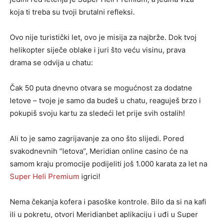
koja ti treba su tvoji brutalni refleksi.
Ovo nije turistički let, ovo je misija za najbrže. Dok tvoj
helikopter siječe oblake i juri što veću visinu, prava
drama se odvija u chatu:
Čak 50 puta dnevno otvara se mogućnost za dodatne
letove – tvoje je samo da budeš u chatu, reaguješ brzo i
pokupiš svoju kartu za sledeći let prije svih ostalih!
Ali to je samo zagrijavanje za ono što slijedi. Pored
svakodnevnih “letova”, Meridian online casino će na
samom kraju promocije podijeliti još 1.000 karata za let na
Super Heli Premium
igrici!
Nema čekanja kofera i pasoške kontrole. Bilo da si na kafi
ili u pokretu, otvori Meridianbet aplikaciju i uđi u Super