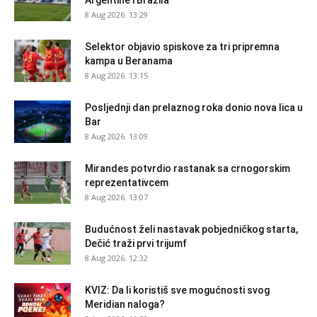
Argentine i Brazila
8 Aug 2026. 13:29
Selektor objavio spiskove za tri pripremna
kampa u Beranama
8 Aug 2026. 13:15
Posljednji dan prelaznog roka donio nova lica u
Bar
8 Aug 2026. 13:09
Mirandes potvrdio rastanak sa crnogorskim
reprezentativcem
8 Aug 2026. 13:07
Budućnost želi nastavak pobjedničkog starta,
Dečić traži prvi trijumf
8 Aug 2026. 12:32
KVIZ: Da li koristiš sve mogućnosti svog
Meridian naloga?