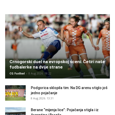
Crnogorski duel na evropskoj sceni: Četiri naše
fudbalerke na dvije strane
CG Fudbal
-
8 Aug 2026. 18:22
Podgorica sklopila tim: Na DG arenu stiglo još
jedno pojačanje
8 Aug 2026. 13:31
Berane “mijenja lice”: Pojačanja stigla i iz