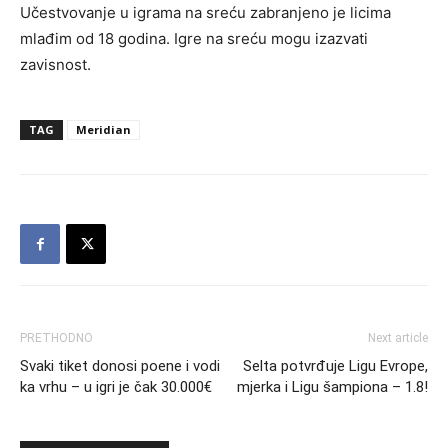
Učestvovanje u igrama na sreću zabranjeno je licima
mlađim od 18 godina. Igre na sreću mogu izazvati
zavisnost.
TAG
Meridian
PRETHODNO
Next article
Svaki tiket donosi poene i vodi
Selta potvrđuje Ligu Evrope,
ka vrhu – u igri je čak 30.000€
mjerka i Ligu šampiona – 1.8!