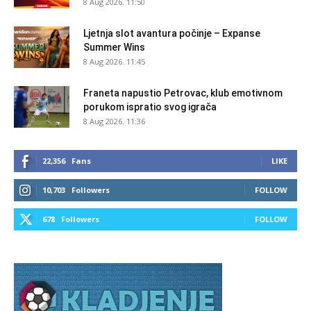
8 Aug 2026. 11:50
Ljetnja slot avantura počinje – Expanse
Summer Wins
8 Aug 2026. 11:45
Franeta napustio Petrovac, klub emotivnom
porukom ispratio svog igrača
8 Aug 2026. 11:36
22,356
Fans
LIKE
10,703
Followers
FOLLOW
678
Followers
FOLLOW