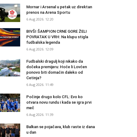
Mornar i Arsenal u petak uz direktan
prenos na Arena Sportu
6 Aug 2026. 12:20
BIVŠI ŠAMPION CRNE GORE ŽELI
POVRATAK U VRH: Na klupu stigla
fudbalska legenda
6 Aug 2026. 12:09
Fudbalski dragulj koji nikako da
dočeka premijeru: Hoće li Lovćen
ponovo biti domaćin daleko od
Cetinja?
6 Aug 2026. 11:49
Počinje drugo kolo CFL: Evo ko
otvara novu rundu i kada se igra prvi
meč
6 Aug 2026. 11:39
Balkan se pojačava, klub raste iz dana
u dan