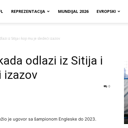
FL
REPREZENTACIJA
MUNDIJAL 2026
EVROPSKI
zi iz Sitija i koji mu je sledeći izazov
ada odlazi iz Sitija i
i izazov
0
dužio je ugovor sa šampionom Engleske do 2023.