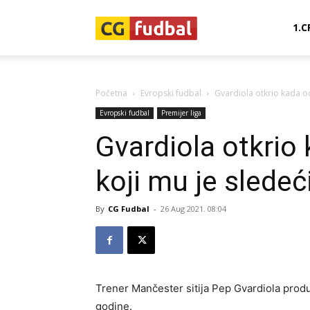
CG-
1.C
Fudbal
Početna
Evropski fudbal
Gvardiola otkrio kada odla
Evropski fudbal
Premijer liga
Gvardiola otkrio k
koji mu je sledeć
By
CG Fudbal
-
26 Aug 2021. 08:04
Trener Mančester sitija Pep Gvardiola pro
godine.