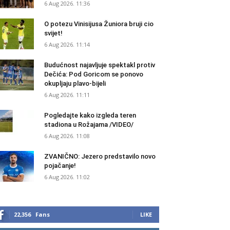
6 Aug 2026. 11:36
O potezu Vinisijusa Žuniora bruji cio
svijet!
6 Aug 2026. 11:14
Budućnost najavljuje spektakl protiv
Dečića: Pod Goricom se ponovo
okupljaju plavo-bijeli
6 Aug 2026. 11:11
Pogledajte kako izgleda teren
stadiona u Rožajama /VIDEO/
6 Aug 2026. 11:08
ZVANIČNO: Jezero predstavilo novo
pojačanje!
6 Aug 2026. 11:02
22,356
Fans
LIKE