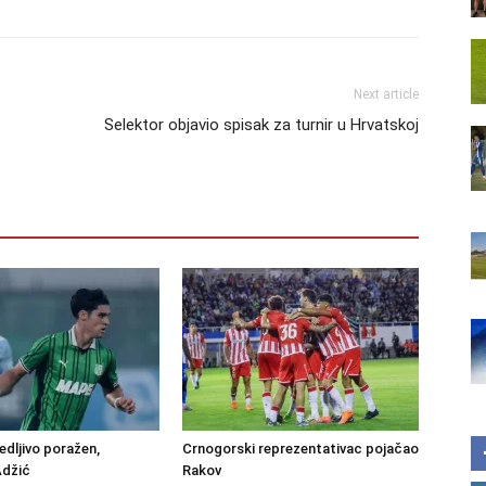
Next article
Selektor objavio spisak za turnir u Hrvatskoj
edljivo poražen,
Crnogorski reprezentativac pojačao
Adžić
Rakov