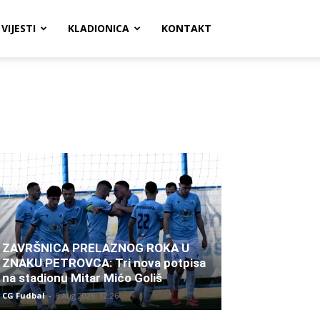
VIJESTI
KLADIONICA
KONTAKT
ZAVRŠNICA PRELAZNOG ROKA U
ZNAKU PETROVCA: Tri nova potpisa
na stadionu Mitar Mićo Goliš
CG Fudbal
-
6 Aug 2026. 12:26