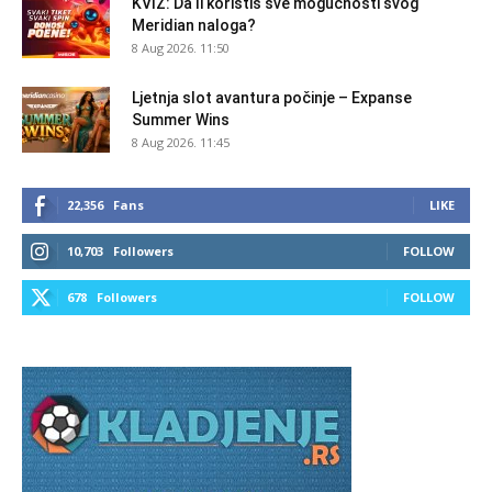
KVIZ: Da li koristiš sve mogućnosti svog
Meridian naloga?
8 Aug 2026. 11:50
Ljetnja slot avantura počinje – Expanse
Summer Wins
8 Aug 2026. 11:45
22,356
Fans
LIKE
10,703
Followers
FOLLOW
678
Followers
FOLLOW