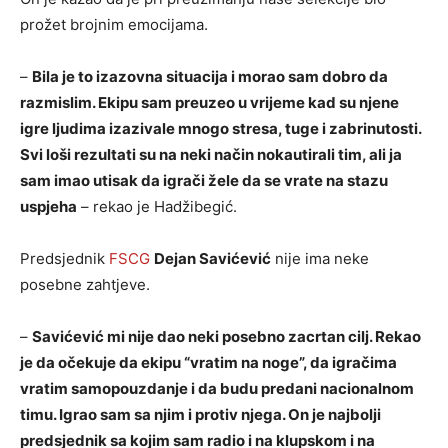
prožet brojnim emocijama.
–
Bila je to izazovna situacija i morao sam dobro da
razmislim. Ekipu sam preuzeo u vrijeme kad su njene
igre ljudima izazivale mnogo stresa, tuge i zabrinutosti.
Svi loši rezultati su na neki način nokautirali tim, ali ja
sam imao utisak da igrači žele da se vrate na stazu
uspjeha
– rekao je Hadžibegić.
Predsjednik
FSCG
Dejan Savićević
nije ima neke
posebne zahtjeve.
–
Savićević mi nije dao neki posebno zacrtan cilj. Rekao
je da očekuje da ekipu “vratim na noge”, da igračima
vratim samopouzdanje i da budu predani nacionalnom
timu. Igrao sam sa njim i protiv njega. On je najbolji
predsjednik sa kojim sam radio i na klupskom i na