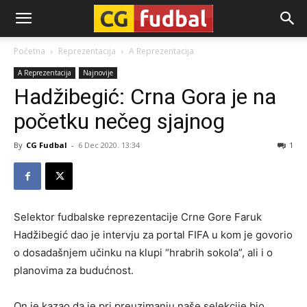
CG-
Početna
Reprezentacija
A Reprezentacija
A Reprezentacija
Najnovije
Fudbal
Hadžibegić: Crna Gora je na
početku nečeg sjajnog
By
CG Fudbal
-
6 Dec 2020. 13:34
1
Selektor fudbalske reprezentacije Crne Gore Faruk
Hadžibegić dao je intervju za portal FIFA u kom je govorio
o dosadašnjem učinku na klupi “hrabrih sokola”, ali i o
planovima za budućnost.
On je kazao da je pri preuzimanju naše selekcije bio