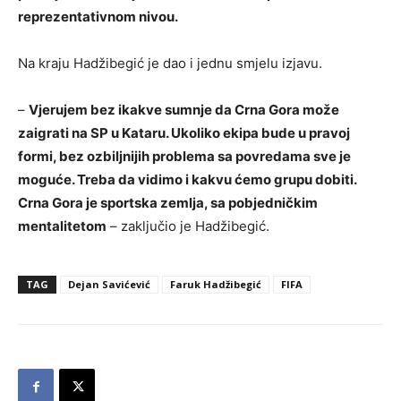
reprezentativnom nivou.
Na kraju Hadžibegić je dao i jednu smjelu izjavu.
–
Vjerujem bez ikakve sumnje da Crna Gora može
zaigrati na SP u Kataru. Ukoliko ekipa bude u pravoj
formi, bez ozbiljnijih problema sa povredama sve je
moguće. Treba da vidimo i kakvu ćemo grupu dobiti.
Crna Gora je sportska zemlja, sa pobjedničkim
mentalitetom
– zaključio je Hadžibegić.
TAG
Dejan Savićević
Faruk Hadžibegić
FIFA