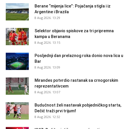
Berane “mijenja lice”: Pojačanja stigla i iz
Argentine i Brazila
8 Aug 2026. 13:29
Selektor objavio spiskove za tri pripremna
kampa u Beranama
8 Aug 2026. 13:15
Posljednji dan prelaznog roka donio nova lica u
Bar
8 Aug 2026. 13:09
Mirandes potvrdio rastanak sa crnogorskim
reprezentativcem
8 Aug 2026. 13:07
Budućnost želi nastavak pobjedničkog starta,
Dečić traži prvi trijumf
8 Aug 2026. 12:32