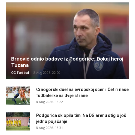
Brnović odnio bodove iz Podgorice: Đokaj heroj
Tuzana
CG Fudbal
-
8 Aug 2026. 22:00
Crnogorski duel na evropskoj sceni: Četiri naše
fudbalerke na dvije strane
8 Aug 2026. 18:22
Podgorica sklopila tim: Na DG arenu stiglo još
jedno pojačanje
8 Aug 2026. 13:31