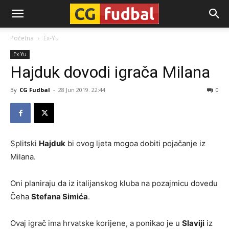
CG-
Početna
Ex-Yu
Ex-Yu
Fudbal
Hajduk dovodi igrača Milana
By
CG Fudbal
-
28 Jun 2019. 22:44
0
Splitski
Hajduk
bi ovog ljeta mogoa dobiti pojačanje iz
Milana.
Oni planiraju da iz italijanskog kluba na pozajmicu dovedu
Čeha
Stefana Simića
.
Ovaj igrač ima hrvatske korijene, a ponikao je u
Slaviji
iz