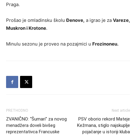
Praga.
Prošao je omladinsku školu
Đenove,
a igrao je za
Vareze,
Muskron i Krotone
.
Minulu sezonu je proveo na pozajmici u
Frozinoneu.
PRETHODNO
Next article
ZVANIČNO: “Šumari” za novog
PSV oborio rekord Mateje
menadžera doveli bivšeg
Kežmana, stiglo najskuplje
reprezentativca Francuske
pojačanje u istoriji kluba