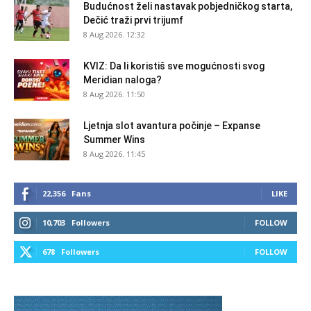
Budućnost želi nastavak pobjedničkog starta,
Dečić traži prvi trijumf
8 Aug 2026. 12:32
KVIZ: Da li koristiš sve mogućnosti svog
Meridian naloga?
8 Aug 2026. 11:50
Ljetnja slot avantura počinje – Expanse
Summer Wins
8 Aug 2026. 11:45
22,356
Fans
LIKE
10,703
Followers
FOLLOW
678
Followers
FOLLOW