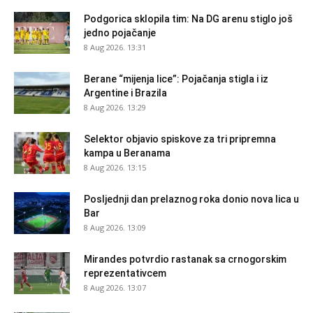
Podgorica sklopila tim: Na DG arenu stiglo još
jedno pojačanje
8 Aug 2026. 13:31
Berane “mijenja lice”: Pojačanja stigla i iz
Argentine i Brazila
8 Aug 2026. 13:29
Selektor objavio spiskove za tri pripremna
kampa u Beranama
8 Aug 2026. 13:15
Posljednji dan prelaznog roka donio nova lica u
Bar
8 Aug 2026. 13:09
Mirandes potvrdio rastanak sa crnogorskim
reprezentativcem
8 Aug 2026. 13:07