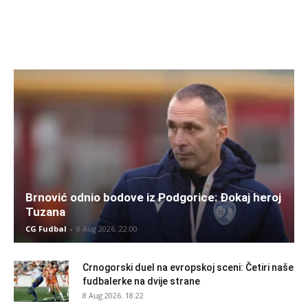
Brnović odnio bodove iz Podgorice: Đokaj heroj
Tuzana
CG Fudbal
-
8 Aug 2026. 22:00
Crnogorski duel na evropskoj sceni: Četiri naše
fudbalerke na dvije strane
8 Aug 2026. 18:22