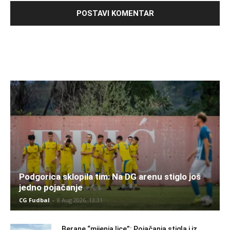
Podgorica sklopila tim: Na DG arenu stiglo još
jedno pojačanje
CG Fudbal
-
8 Aug 2026. 13:31
Berane “mijenja lice”: Pojačanja stigla i iz