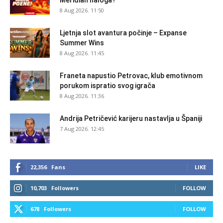
8 Aug 2026. 11:50
Ljetnja slot avantura počinje – Expanse
Summer Wins
8 Aug 2026. 11:45
Franeta napustio Petrovac, klub emotivnom
porukom ispratio svog igrača
8 Aug 2026. 11:36
Andrija Petričević karijeru nastavlja u Španiji
7 Aug 2026. 12:45
22,356
Fans
LIKE
10,703
Followers
FOLLOW
678
Followers
FOLLOW