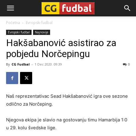
CG-
Početna
Evropski fudbal
Evropski fudbal
Najnovije
Fudbal
Hakšabanović asistirao za
pobjedu Norčepingu
By
CG Fudbal
-
1 Dec 2020. 09:39
0
Naš reprezentativac Sead Hakšabanović igra ove sezone
odlično za Norčeping.
Njegova ekipa je slavio na gostovanju timu Hamarbija 1:0
u 29. kolu švedske lige.