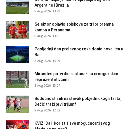
Argentine i Brazila
8 Aug 2026. 13:29
Selektor objavio spiskove za tri pripremna
kampa u Beranama
8 Aug 2026. 13:15
Posljednji dan prelaznog roka donio nova lica u
Bar
8 Aug 2026. 13:09
Mirandes potvrdio rastanak sa crnogorskim
reprezentativcem
8 Aug 2026. 13:07
Budućnost želi nastavak pobjedničkog starta,
Dečić traži prvi trijumf
8 Aug 2026. 12:32
KVIZ: Da li koristiš sve mogućnosti svog
Meridian naloga?