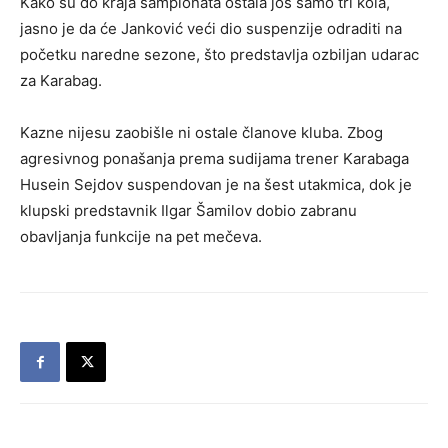
Kako su do kraja šampionata ostala još samo tri kola,
jasno je da će Janković veći dio suspenzije odraditi na
početku naredne sezone, što predstavlja ozbiljan udarac
za Karabag.
Kazne nijesu zaobišle ni ostale članove kluba. Zbog
agresivnog ponašanja prema sudijama trener Karabaga
Husein Sejdov suspendovan je na šest utakmica, dok je
klupski predstavnik Ilgar Šamilov dobio zabranu
obavljanja funkcije na pet mečeva.