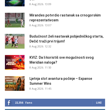
8 Aug 2026. 13:09
Mirandes potvrdio rastanak sa crnogorskim
reprezentativcem
8 Aug 2026. 13:07
Budućnost želi nastavak pobjedničkog starta,
Dečić traži prvi trijumf
8 Aug 2026. 12:32
KVIZ: Da li koristiš sve mogućnosti svog
Meridian naloga?
8 Aug 2026. 11:50
Ljetnja slot avantura počinje – Expanse
Summer Wins
8 Aug 2026. 11:45
22,356
Fans
LIKE