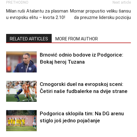
PRETHODNO
Next article
Milan ruši Atalantu za plasman
Mornar propustio veliku šansu
u evropsku elitu – kvota 2.10!
da preuzme lidersku poziciju
RELATED ARTICLES
MORE FROM AUTHOR
Brnović odnio bodove iz Podgorice:
Đokaj heroj Tuzana
Crnogorski duel na evropskoj sceni:
Četiri naše fudbalerke na dvije strane
Podgorica sklopila tim: Na DG arenu
stiglo još jedno pojačanje