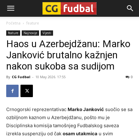
CG-
Početna
feature
feature
Najnovije
Vijesti
Fudbal
Haos u Azerbejdžanu: Marko
Janković brutalno kažnjen
nakon sukoba sa sudijom
By
CG Fudbal
-
10 May 2026. 17:55
0
Crnogorski reprezentativac
Marko Janković
suočio se sa
ozbiljnom kaznom u Azerbejdžanu, pošto mu je
Disciplinska komisija tamošnjeg Fudbalskog saveza
izrekla suspenziju od čak
osam utakmica
u svim