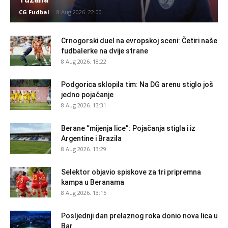
CG Fudbal
-
8 Aug 2026. 22:00
Crnogorski duel na evropskoj sceni: Četiri naše
fudbalerke na dvije strane
8 Aug 2026. 18:22
Podgorica sklopila tim: Na DG arenu stiglo još
jedno pojačanje
8 Aug 2026. 13:31
Berane “mijenja lice”: Pojačanja stigla i iz
Argentine i Brazila
8 Aug 2026. 13:29
Selektor objavio spiskove za tri pripremna
kampa u Beranama
8 Aug 2026. 13:15
Posljednji dan prelaznog roka donio nova lica u
Bar