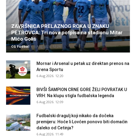
ZAVRŠNICA PRELAZNOG ROKA U ZNAKU
PETROVCA: Tri nova potpisa na stadionu Mitar
Mićo Goliš
CG Fudbal
-
6 Aug 2026. 12:26
Mornar i Arsenal u petak uz direktan prenos na
Arena Sportu
6 Aug 2026. 12:20
BIVŠI ŠAMPION CRNE GORE ŽELI POVRATAK U
VRH: Na klupu stigla fudbalska legenda
6 Aug 2026. 12:09
Fudbalski dragulj koji nikako da dočeka
premijeru: Hoće li Lovćen ponovo biti domaćin
daleko od Cetinja?
6 Aug 2026. 11:49