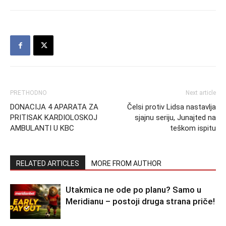
PRETHODNO
Next article
DONACIJA 4 APARATA ZA
Čelsi protiv Lidsa nastavlja
PRITISAK KARDIOLOSKOJ
sjajnu seriju, Junajted na
AMBULANTI U KBC
teškom ispitu
RELATED ARTICLES
MORE FROM AUTHOR
Utakmica ne ode po planu? Samo u
Meridianu – postoji druga strana priče!