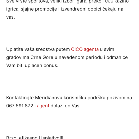
Sve vrste sportova, veliki izbor igara, preko 1000 kazino
igrica, sjajne promocije i izvandredni dobici čekaju na
vas.
Uplatite vaša sredstva putem
CICO agenta
u svim
gradovima Crne Gore u navedenom periodu i odmah ce
Vam biti uplacen bonus.
Kontaktirajte Meridianovu korisničku podršku pozivom na
067 591 872 i
agent
dolazi do Vas.
Brzo, efikasno I isplativo!!!