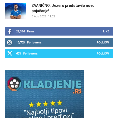
ZVANIČNO: Jezero predstavilo novo
pojačanje!
6 Aug 2026. 11:02
22,356
Fans
LIKE
10,703
Followers
FOLLOW
678
Followers
FOLLOW