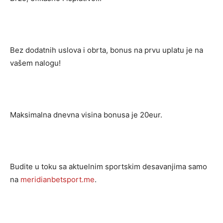
Bez dodatnih uslova i obrta, bonus na prvu uplatu je na
vašem nalogu!
Maksimalna dnevna visina bonusa je 20eur.
Budite u toku sa aktuelnim sportskim desavanjima samo
na
meridianbetsport.me
.